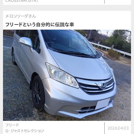
CROSSTAR（GT4）
メロンソーダさん
フリードという自分的に伝説な車
フリード
2026.04.03
G・ジャストセレクション