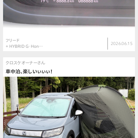
フリード
2026.06.15
＋ HYBRID G・Hon…
クロスケオーナーさん
車中泊、楽しいぃぃぃ！