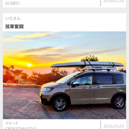
2026.03.26
G（GB5）
いたさん
孤軍奮闘
フリード
2026.03.20
CROSSTAR（GT4）