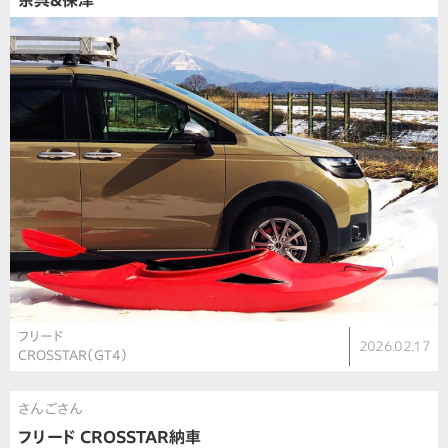
余呉＆保津
フリード
2026.02.17
CROSSTAR（GT4）
さんごさん
フリード CROSSTAR納車