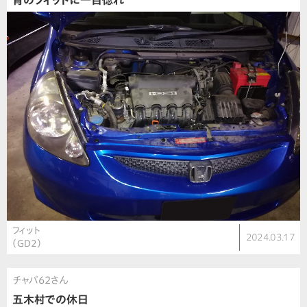
青のフィットに一目惚れ
フィット
2024.03.17
（GD2）
チャバ62さん
五木村での休日