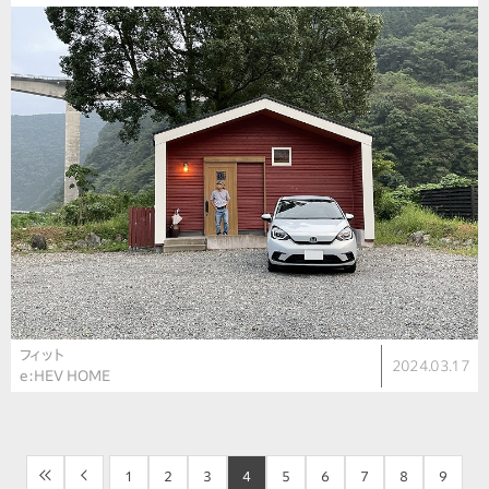
フィット
2024.03.17
e:HEV HOME
<<
<
1
2
3
4
5
6
7
8
9