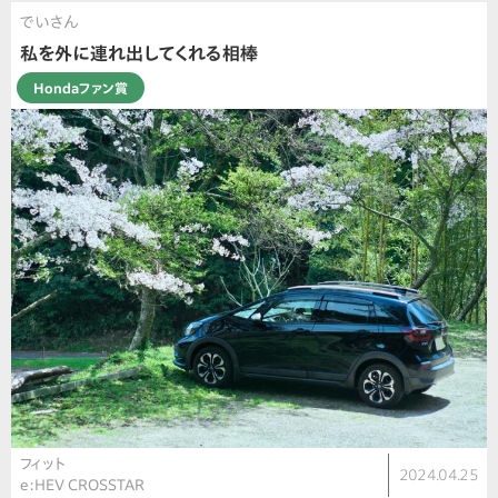
でいさん
私を外に連れ出してくれる相棒
Hondaファン賞
フィット
2024.04.25
e:HEV CROSSTAR