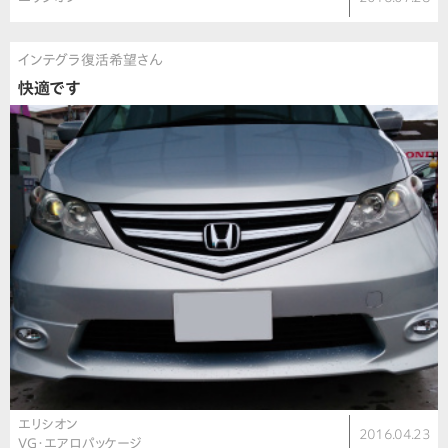
インテグラ復活希望さん
快適です
エリシオン
2016.04.23
VG・エアロパッケージ