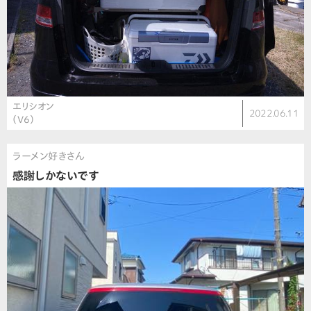
エリシオン
2022.06.11
（V6）
ラーメン好きさん
感謝しかないです