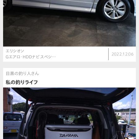
エリシオン
2022.12.06
Gエアロ・HDDナビ スペシ…
目黒の釣り人さん
私の釣りライフ