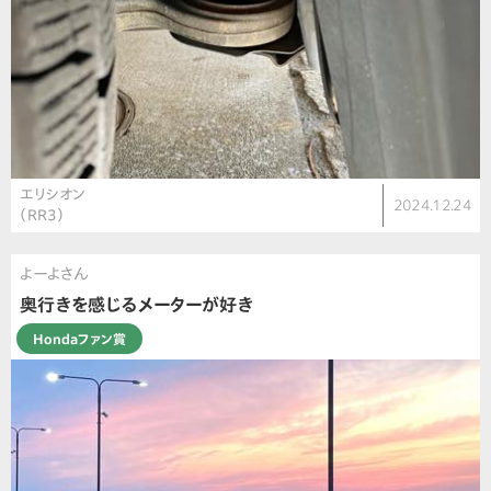
エリシオン
2024.12.24
（RR3）
よーよさん
奥行きを感じるメーターが好き
Hondaファン賞