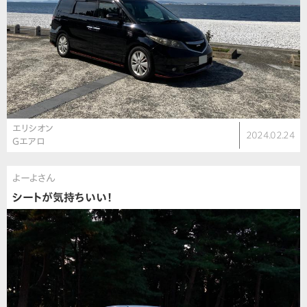
エリシオン
2024.02.24
Gエアロ
よーよさん
シートが気持ちいい！