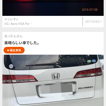
エリシオン
2019.08.01
VG・Aero VSA Pa…
あっそんさん
素晴らしい車でした。
福祉車両