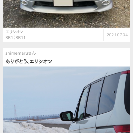
エリシオン
2021.07.04
RR1（RR1）
shimemaruさん
ありがとう、エリシオン