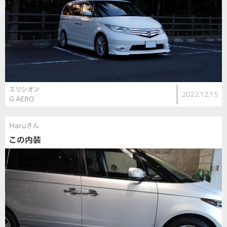
エリシオン
2022.12.15
G AERO
Haruさん
この内装