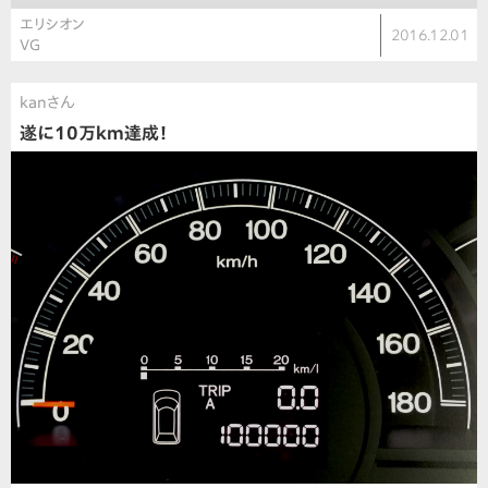
エリシオン
2016.12.01
VG
kanさん
遂に10万km達成！