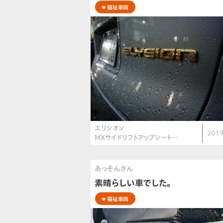
福祉車両
エリシオン
2019
MXサイドリフトアップシート…
あっそんさん
素晴らしい車でした。
福祉車両