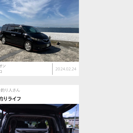
オン
2024.02.24
ロ
の釣り人さん
釣りライフ