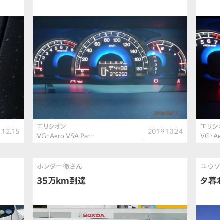
エリシオン
エリシ
.12.15
2019.10.24
VG・Aero VSA Pa…
VG・Ae
ホンダ一徹さん
ユウゾ
35万km到達
夕暮