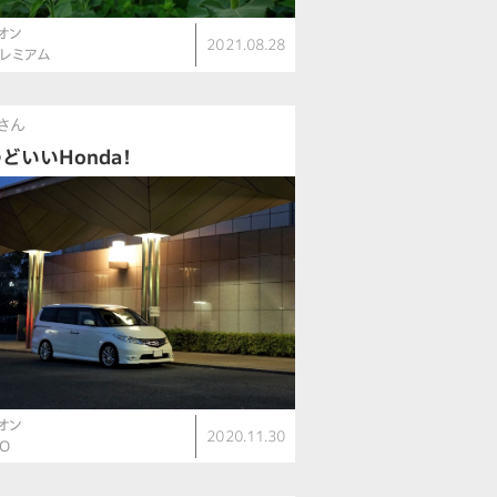
オン
2021.08.28
プレミアム
さん
うどいいHonda！
オン
2020.11.30
RO