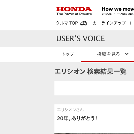
クルマ TOP
カーラインアップ
トップ
投稿を見る
エリシオン 検索結果一覧
エリシオンさん
20年。ありがとう！