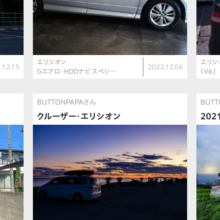
エリシオン
エリシ
.12.15
2022.12.06
Gエアロ・HDDナビ スペシ…
（V6）
BUTTONPAPAさん
BUT
クルーザー・エリシオン
20