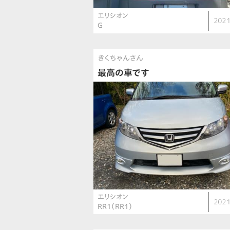
エリシオン
2021
G
きくちゃんさん
最高の車です
エリシオン
2021
RR1（RR1）