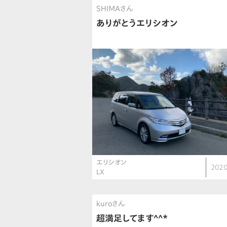
SHIMAさん
ありがとうエリシオン
エリシオン
2020
LX
kuroさん
超満足してます^^*