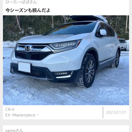
ひーたーぱぱさん
今シーズンも頼んだよ
CR-V
2023.01.01
EX・Masterpiece…
samsさん