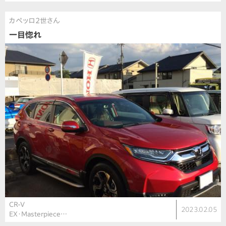
カペッロ2世さん
一目惚れ
CR-V
2023.02.05
EX・Masterpiece…