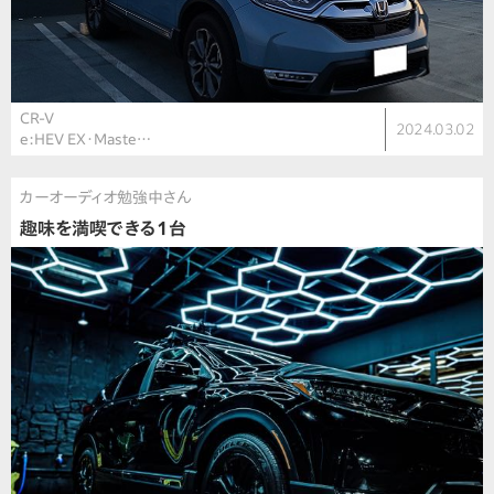
CR-V
2024.03.02
e:HEV EX・Maste…
カーオーディオ勉強中さん
趣味を満喫できる1台