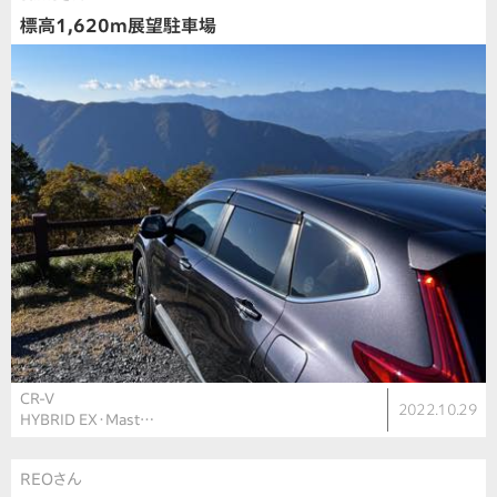
標高1,620m展望駐車場
CR-V
2022.10.29
HYBRID EX・Mast…
REOさん