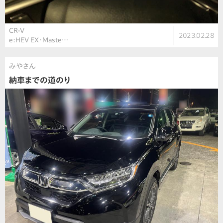
CR-V
2023.02.28
e:HEV EX・Maste…
みやさん
納車までの道のり