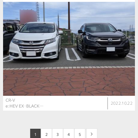
CR-V
2022.10.22
e:HEV EX・BLACK…
1
2
3
4
5
>