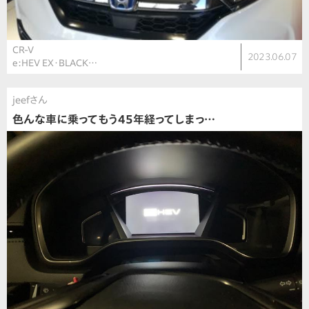
CR-V
2023.06.07
e:HEV EX・BLACK…
jeefさん
色んな車に乗ってもう45年経ってしまっ…