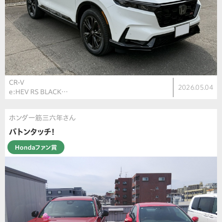
CR-V
2026.05.04
e:HEV RS BLACK…
ホンダ一筋三六年さん
バトンタッチ！
Hondaファン賞