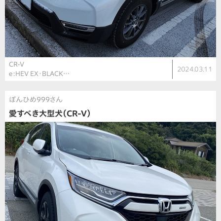
CR-V
2024.03.11
e:HEV EX・BLACK…
ぽんひめ999さん
愛すべき大型犬（CR-V）