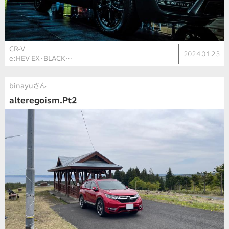
CR-V
2024.01.23
e:HEV EX・BLACK…
binayuさん
alteregoism.Pt2