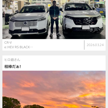
CR-V
2026.03.24
e:HEV RS BLACK…
ヒロ爺さん
相棒だぁ！