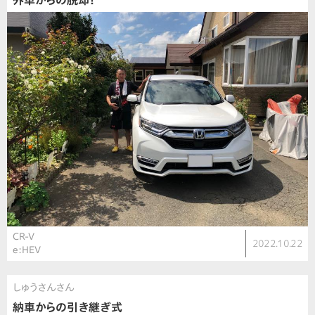
外車からの脱却！
CR-V
2022.10.22
e:HEV
しゅうさんさん
納車からの引き継ぎ式