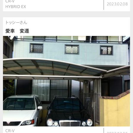
CR-V
2023.02.08
HYBRID EX
トッシーさん
愛車 変遷
CR-V