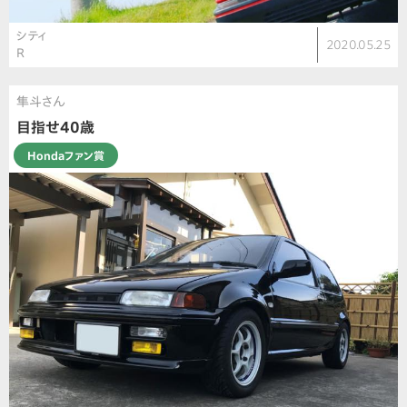
シティ
2020.05.25
R
隼斗さん
目指せ40歳
Hondaファン賞