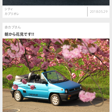
シティ
2018.05.29
カブリオレ
赤カブさん
朝から花見です!!