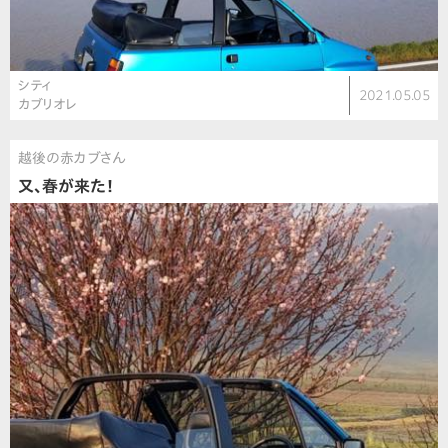
シティ
2021.05.05
カブリオレ
越後の赤カブさん
又、春が来た！