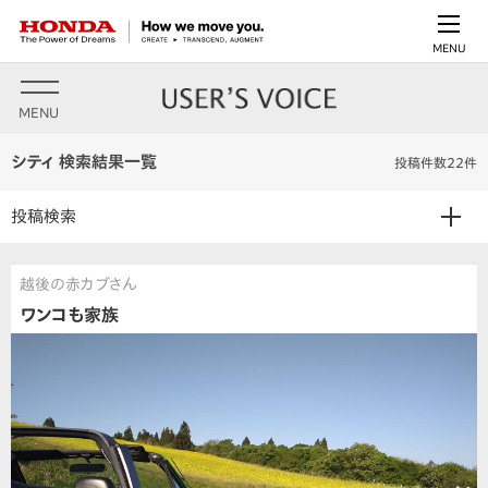
MENU
MENU
シティ 検索結果一覧
投稿件数22件
投稿検索
越後の赤カブさん
ワンコも家族