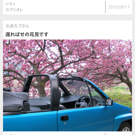
シティ
2016.08.17
カブリオレ
元赤カブさん
遅ればせの花見です