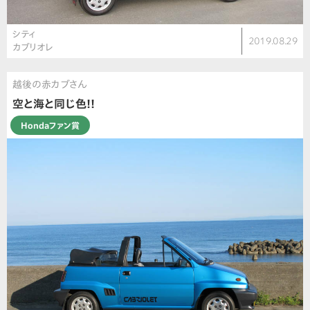
シティ
2019.08.29
カブリオレ
越後の赤カブさん
空と海と同じ色!!
Hondaファン賞