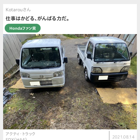
Kotarouさん
仕事はかどる、がんばる力だ。
Hondaファン賞
アクティ・トラック
2021.08.14
SDX（HA4）