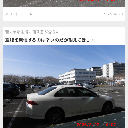
アコード ユーロR
2026.04.20
暫く単身生活に耐え忍ぶ爺さん
空腹を我慢するのは辛いのだが耐えてほし…