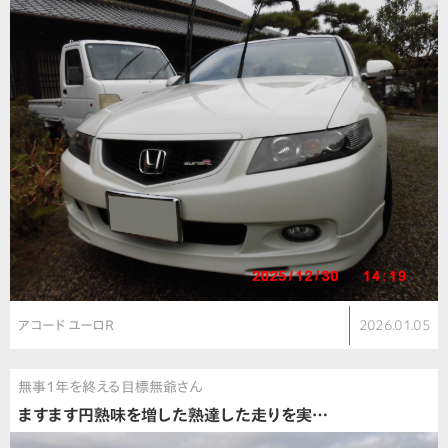
アコード ユーロR
2026.01.05
無事1年を終える目標無爺さん
ますます円熟味を増した熟達した走りを実…