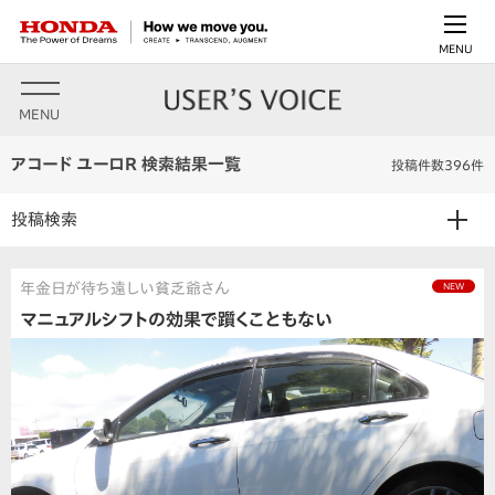
MENU
MENU
アコード ユーロR 検索結果一覧
投稿件数396件
投稿検索
年金日が待ち遠しい貧乏爺さん
NEW
マニュアルシフトの効果で躓くこともない