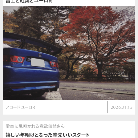
富士と紅葉とユーロR
アコード ユーロR
2026.01.13
愛車に尻叩かれる意欲無爺さん
嬉しい年明けとなった幸先いいスタート