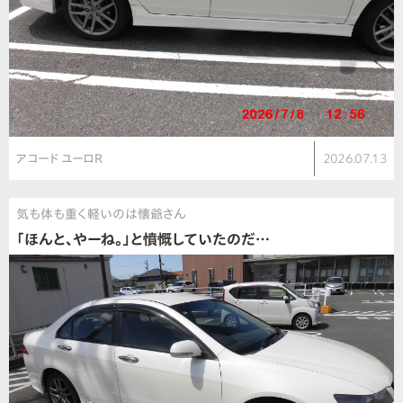
アコード ユーロR
2026.07.13
気も体も重く軽いのは懐爺さん
「ほんと、やーね。」と憤慨していたのだ…