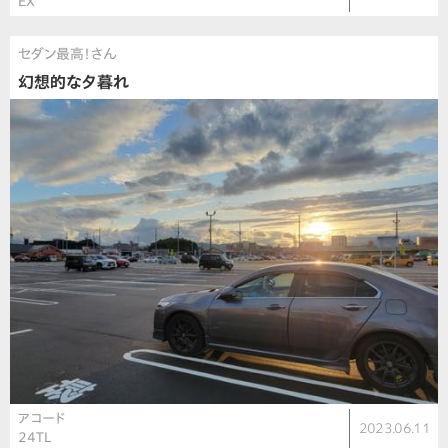
EX
セダン最高！さん
幻想的な夕暮れ
アコード
2023.06.11
24TL