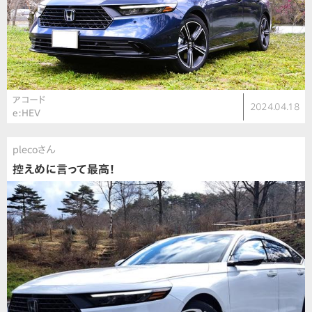
アコード
2024.04.18
e:HEV
plecoさん
控えめに言って最高！