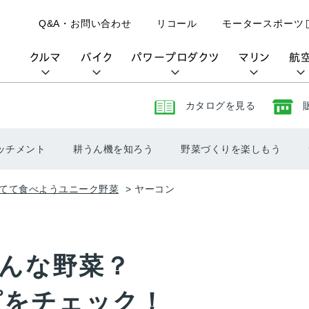
Q&A・お問い合わせ
リコール
モータースポーツ
クルマ
バイク
パワープロダクツ
マリン
航
カタログを見る
購入検討中の方へ
取扱説明書/
カタログ閲覧
カタログ閲覧
モビリティロボット
バイクアプリ
パワープロダクツブランド
オーナーサポート
動画ギャラリー
HondaJet
ッチメント
耕うん機を知ろう
野菜づくりを楽しもう
パーツカタログ
販売店検索
Honda Total Care
UNI-ONE
HondaJet Sh
水上のカーボンニュートラル
取扱店検索
Honda Marine DNA
Service
てて食べようユニーク野菜
ヤーコン
HondaGO
「電動推進機」
展示・試乗車検索
アフターサービス
テクノロジー
世界のプロが選んだ Honda
セルフ見積り
Honda CONNECT
My Honda
んな野菜？
ピをチェック！