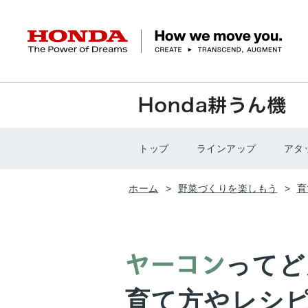
HONDA The Power of Dreams
クルマ
バイク
パワープロダクツ
マリン
航空
モバイルパワーパック
モビリティサービス
カーラインアップ
ラインアップ
耕うん機
ポータブル
HondaJet
クルマ
バイクレンタル
パワープロダクツ一覧
販売・修理店検索
航空エンジン
バイク
トップ
ラインアップ
アタ
軽自動車
コンパクトカー
Honda ON
HondaGO BIKE
取扱店検索
発電機
ミドル
アクセサリー
無償修理情報
取扱説明書
RENTAL
ホーム
野菜づくりを楽しもう
育
ミニバン
SUV
Honda Monthly
Honda Dream
除雪機
ハイパワー
ライディングギア
取扱説明書
価格表
Owner
自転車
ネットワーク
ハッチバック・
スポーツ・セダン
EveryGo
SmaChari
って
ど
ヤーコン
育て方やレシ