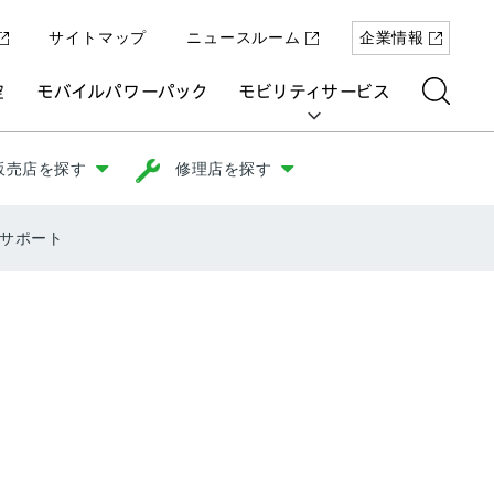
サイトマップ
ニュースルーム
企業情報
空
モバイルパワーパック
モビリティサービス
販売店を探す
修理店を探す
サポート
aring
「Super-ONE」を5月22日（金）に発
原付一種の電動二輪パーソナルコ
パワープロダクツ
マリン
航空
航空
UNI-ONE
売
ミューター「ICON e:」