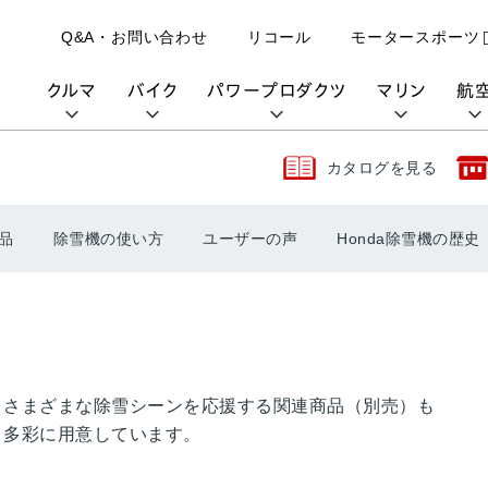
Q&A・お問い合わせ
リコール
モータースポーツ
クルマ
バイク
パワープロダクツ
マリン
航
カタログを見る
購入検討中の方へ
取扱説明書/
カタログ閲覧
カタログ閲覧
モビリティロボット
バイクアプリ
パワープロダクツブランド
オーナーサポート
動画ギャラリー
HondaJet
品
除雪機の使い方
ユーザーの声
Honda除雪機の歴史
パーツカタログ
販売店検索
Honda Total Care
UNI-ONE
HondaJet Sh
水上のカーボンニュートラル
取扱店検索
Honda Marine DNA
Service
HondaGO
「電動推進機」
展示・試乗車検索
アフターサービス
テクノロジー
世界のプロが選んだ Honda
セルフ見積り
Honda CONNECT
My Honda
さまざまな除雪シーンを応援する関連商品（別売）も
多彩に用意しています。