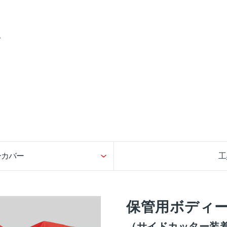
他
ーカバー
工
保管用ボディ
（サイドカッター装