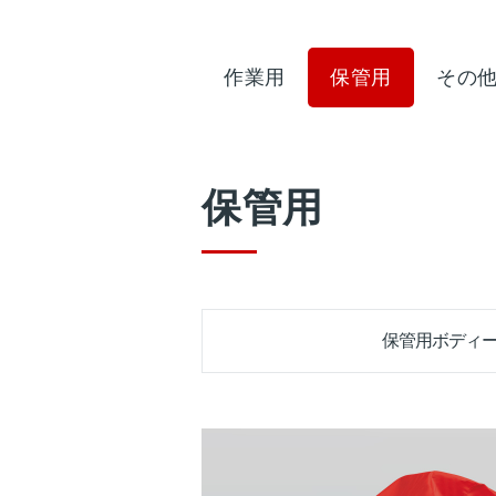
作業用
保管用
その
保管用
保管用ボディ