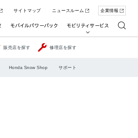
サイトマップ
ニュースルーム
企業情報
空
モバイルパワーパック
モビリティサービス
販売店を探す
修理店を探す
Honda Snow Shop
サポート
aring
「Super-ONE」を5月22日（金）に発
原付一種の電動二輪パーソナルコ
パワープロダクツ
マリン
航空
航空
UNI-ONE
売
ミューター「ICON e:」