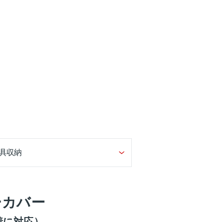
具収納
ーカバー
着に対応）