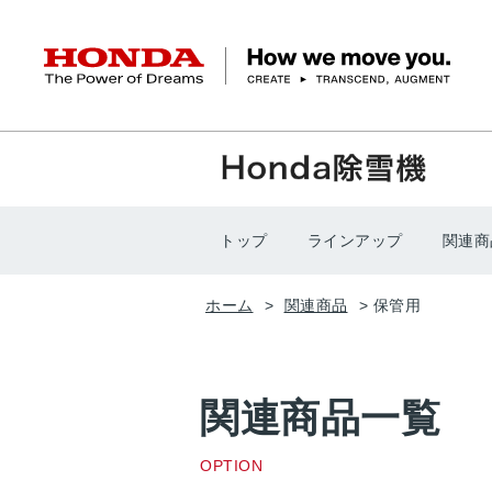
HONDA The Power of Dreams
クルマ
バイク
パワープロダクツ
マリン
航空
モバイルパワーパック
モビリティサービス
カーラインアップ
ラインアップ
耕うん機
ポータブル
HondaJet
クルマ
バイクレンタル
パワープロダクツ一覧
販売・修理店検索
航空エンジン
バイク
トップ
ラインアップ
関連商
軽自動車
コンパクトカー
Honda ON
HondaGO BIKE
取扱店検索
発電機
ミドル
アクセサリー
無償修理情報
取扱説明書
RENTAL
ホーム
関連商品
保管用
ミニバン
SUV
Honda Monthly
Honda Dream
除雪機
ハイパワー
ライディングギア
取扱説明書
価格表
Owner
自転車
ネットワーク
ハッチバック・
スポーツ・セダン
EveryGo
SmaChari
関連商品一覧
OPTION