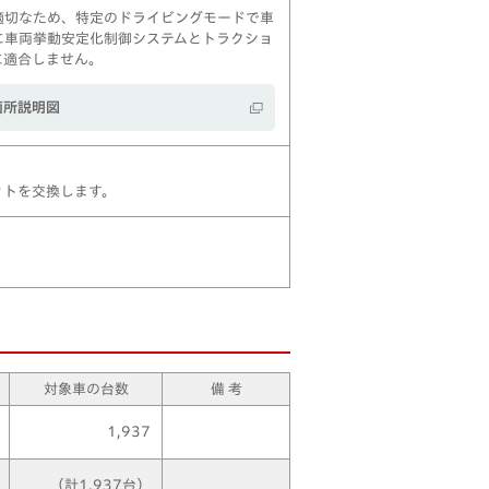
適切なため、特定のドライビングモードで車
に車両挙動安定化制御システムとトラクショ
に適合しません。
箇所説明図
ットを交換します。
対象車の台数
備 考
1,937
（計1,937台）