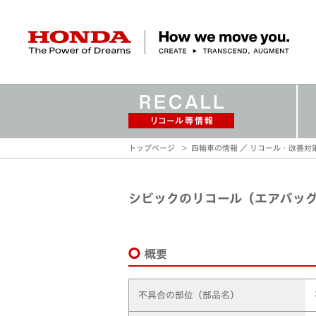
HONDA The Power of Dreams
クルマ
バイク
パワープロダクツ
マリン
航空
モバイルパワーパック
モビリティサービス
トップページ
四輪車の情報 ／ リコール・改善対
カーラインアップ
ラインアップ
耕うん機
ポータブル
HondaJet
クルマ
バイクレンタル
パワープロダクツ一覧
販売・修理店検索
航空エンジン
バイク
軽自動車
コンパクトカー
Honda ON
HondaGO BIKE
取扱店検索
発電機
ミドル
アクセサリー
無償修理情報
取扱説明書
RENTAL
シビックのリコール（エアバッ
ミニバン
SUV
Honda Monthly
Honda Dream
除雪機
ハイパワー
ライディングギア
取扱説明書
価格表
Owner
自転車
ネットワーク
ハッチバック・
スポーツ・セダン
EveryGo
SmaChari
概要
不具合の部位（部品名）