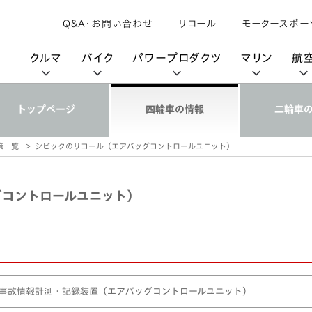
Q&A・お問い合わせ
リコール
モータースポー
クルマ
バイク
パワープロダクツ
マリン
航
トップページ
四輪車の情報
二輪車
策一覧
シビックのリコール（エアバッグコントロールユニット）
購入検討中の方へ
取扱説明書/
カタログ閲覧
カタログ閲覧
モビリティロボット
バイクアプリ
パワープロダクツブランド
オーナーサポート
動画ギャラリー
HondaJet
パーツカタログ
販売店検索
Honda Total Care
UNI-ONE
HondaJet Sh
水上のカーボンニュートラル
取扱店検索
Honda Marine DNA
Service
HondaGO
「電動推進機」
グコントロールユニット）
展示・試乗車検索
アフターサービス
テクノロジー
世界のプロが選んだ Honda
セルフ見積り
Honda CONNECT
My Honda
事故情報計測・記録装置（エアバッグコントロールユニット）