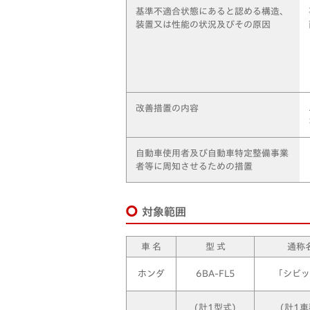
基準不適合状態にあると認める構造、
装置又は性能の状況及びその原因
改善措置の内容
自動車使用者及び自動車特定整備事業
者等に周知させるための措置
対象範囲
車 名
型 式
通称
ホンダ
6BA-FL5
「シビッ
(計1型式)
(計1車