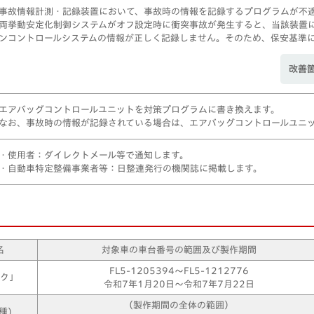
事故情報計測・記録装置において、事故時の情報を記録するプログラムが不
両挙動安定化制御システムがオフ設定時に衝突事故が発生すると、当該装置
ンコントロールシステムの情報が正しく記録しません。そのため、保安基準
改善
エアバッグコントロールユニットを対策プログラムに書き換えます。
なお、事故時の情報が記録されている場合は、エアバッグコントロールユニ
・使用者：ダイレクトメール等で通知します。
・自動車特定整備事業者等：日整連発行の機関誌に掲載します。
名
対象車の車台番号の範囲及び製作期間
FL5-1205394～FL5-1212776
ク」
令和7年1月20日～令和7年7月22日
（製作期間の全体の範囲）
種)