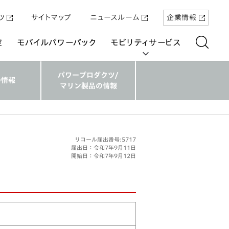
ツ
サイトマップ
ニュースルーム
企業情報
空
モバイルパワーパック
モビリティサービス
パワープロダクツ/
の情報
マリン製品の情報
aring
リコール届出番号:5717
届出日：令和7年9月11日
開始日：令和7年9月12日
「Super-ONE」を5月22日（金）に発売
原付一種の電動二輪パーソナルコ
パワープロダクツ
マリン
航空
航空
UNI-ONE
ミューター「ICON e:」