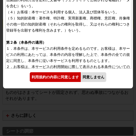
を含む）をいう。

（４）お客様：本サービスを利用する個人、法人及び団体等をいう。

（５）知的財産権：著作権、特許権、実用新案権、商標権、意匠権、肖像権
注意
その他一切の知的財産権（それらの権利を取得し、又はそれらの権利につき
登録等を出願する権利を含みます。）をいう。

走行中にシートの調節はしない。
走行中に調節するとシートが必要以上に動くことがあり、思わぬ
第２条（本条件の適用）
事故につながるおそれがあります。調節は走行前に行い、確実に
１．本条件は、本サービスの利用条件を定めるものです。お客様は、本サー
固定されていることを確認してください。
ビスの利用にあたっては、本条件の内容を理解した上で、本条件の全ての規
定に同意し、本条件に従い本サービスを利用するものとします。

シートを操作するときは、手や足などをはさまないように十分注
２．お客様は、本サービスの利用開始に際して表示される本条件についての
意する。
同意チェックボックスをチェックする又は同意する旨のボタンを押すこと
利用規約の内容に同意します
同意しません
で、本条件に同意したものとみなされます。また、お客様は、本サービスを
シートの下にものを置かない。
利用するごとに、本サービスの画面上に表示される注意事項を確認するもの
とし、そのような注意事項が画面上に表示されたとき以降、お客様が本サー
ものがはさまってシートが固定されず、思わぬ事故につながるお
ビスを利用した場合には、当該利用によりその記載内容に同意したものとみ
それがあります。
なされます。

３．本条件の内容と前項に定める注意事項その他本条件外における本サービ
スの説明等とが異なる場合は、本条件の規定が優先して適用されるものとし
さらに詳しく
ます。

シートの調節
第３条（本サービスの運営）