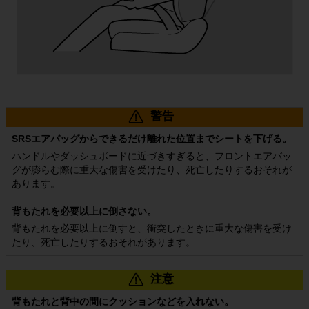
応を行わないものとします。

６．お客様は、本サービスを利用する場合、その利用する国又は地域におい
て適用される法令・規制を遵守しなければならず、当社はお客様の法令・規
制の違反につき一切の責任を負いません。

７．当社は、お客様が車両運転中や危険な場所等で本サービスを利用したこ
とにより事故、事件等が発生し、お客様又は第三者に損害等が生じた場合に
も、一切の責任を負いません。

８．当社は、理由の如何を問わず、本サービスの不具合、内容の追加、変
警告
更、停止、中止又は廃止につき一切の責任を免除され、これらによりお客様
になんらかの損害等が生じたとしても、当社は、一切責任を負いません。

SRSエアバッグからできるだけ離れた位置までシートを下げる。
９．本条件が消費者契約法第２条第３項の消費者契約に該当し、かつ、当社
ハンドルやダッシュボードに近づきすぎると、フロントエアバッ
が債務不履行又は不法行為に基づき損害賠償責任を負う場合については、本
グが膨らむ際に重大な傷害を受けたり、死亡したりするおそれが
条件のうち、当社の損害賠償責任を完全に免責する規定は適用されないもの
あります。
とします。この場合において、当社は、当社に故意又は重過失がある場合を
除いて、当該お客様が直接かつ現実に被った損害を上限として損害賠償責任
背もたれを必要以上に倒さない。
を負うものとし、第４条第２項に定める損害等（損害発生につき予見し、又
背もたれを必要以上に倒すと、衝突したときに重大な傷害を受け
は予見し得た場合を含む。）については、一切の責任を負いません。

たり、死亡したりするおそれがあります。
第５条（利用料金）
　本サービス利用にかかる対価は、無料とします。

注意
第６条（本サービスの利用環境）
背もたれと背中の間にクッションなどを入れない。