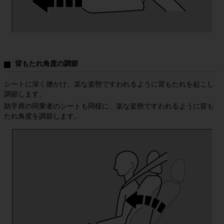
（６）当社製品の製品保証は、本サービスに基づく提供はしておらず、当社
製品に同梱された書面に基づき提供していること

（７）本サービスを提供するコンピュータシステムがウィルスに感染してい
ないこと

（８）本サービスがお客様の必要性に適合していること

（９）前各号の他、本サービスの正確性、完全性、確実性、適用性、有用
性、利用可能性、安全性、信頼性及び無故障性等

背もたれ角度の調節
２．当社は、第３条第１項又は第２項によりお客様又は第三者が被った不利
益又は損害（本サービスの利用機会の喪失その他付随的損害、間接損害、特
シートに深く腰かけ、楽な姿勢ですわれるように背もたれを起こし
別損害、将来の損害及び逸失利益等一切の不利益又は損害を含みますがこれ
調節します。
に限られません。以下、「損害等」といいます。）について、一切責任を負
助手席の同乗者のシートも同様に、楽な姿勢ですわれるように背も
いません。

たれ角度を調節します。
３．お客様は、お客様自身の自己責任において本サービスを利用するものと
し、本サービスを利用したこと又は利用しなかったことに起因して、お客様
又は第三者が被った一切の損害等について、当社は、一切の責任を負いませ
ん。

４．当社は、お客様がデータへの不正アクセスや不正改変等の行為を行うこ
とによってお客様に生じる損害等に対して一切の責任を負いません。

５．当社は、お客様が本サービスを利用するための携帯電話、スマートフォ
ン、タブレット、PCその他のあらゆる機器（以下、「利用端末機」とい
う。）のハードウェア又はソフトウェアに改変、改造、技術的修正等を施
し、本サービスを正常に利用できないことにより被った損害等について一切
の賠償責任を負わないものとし、かつ、本サービスの利用復帰等の一切の対