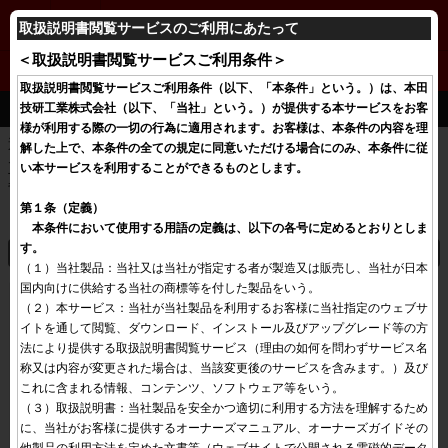
S660
取扱説明書閲覧サービスのご利用にあたって
＜取扱説明書閲覧サービスご利用条件＞
取扱説明書閲覧サービスご利用条件（以下、「本条件」という。）は、本田
シート
技研工業株式会社（以下、「当社」という。）が提供する本サービスをお客
様が利用する際の一切の行為に適用されます。お客様は、本条件の内容を理
運転者は、正しい運転姿勢がとれるようにシートを調節します。
解した上で、本条件の全ての規定に同意いただける場合にのみ、本条件に従
い本サービスを利用することができるものとします。
正しい運転姿勢とは、シートに深く腰かけた状態で、背もたれから
背を離すことなくペダルを十分に踏み込め、ハンドル操作が楽にで
第１条（定義）

きる姿勢をいいます。
　本条件において使用する用語の定義は、以下の各号に定めるとおりとしま
す。
シートの動かしかた
（１）当社製品：当社又は当社が指定する者が製造又は販売し、当社が日本
国内向けに供給する当社の商標等を付した製品をいう。

（２）本サービス：当社が当社製品を利用するお客様に当社指定のウェブサ
イトを通して閲覧、ダウンロード、インストール及びアップグレード等の方
法により提供する取扱説明書閲覧サービス（理由の如何を問わずサービス名
称又は内容が変更された場合は、当該変更後のサービスを含みます。）及び
これに含まれる情報、コンテンツ、ソフトウェア等をいう。

（３）取扱説明書：当社製品を安全かつ適切に利用する方法を理解するため
に、当社がお客様に提供するオーナーズマニュアル、オーナーズガイドその
他製品の利用方法を定めた文書等（ウェブサイトで公開される電磁的データ