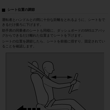
１．当社は、本サービスのメンテナンスその他目的のために、お客様に事前
に通知することなく本サービスの内容の追加、変更、停止、中止又は廃止等
シート位置の調節
を行うことができます。

２．当社は、お客様に本サービスのアップデート版又はバージョンアップ情
運転者とハンドルとの間に十分な距離をとれるように、シートをで
報等を提供することができます。この場合、当該アップデート版又はバージ
きるだけ後ろに下げます。
ョンアップ情報等は本サービスの一部を構成するものとし、その利用につい
助手席の同乗者のシートも同様に、ダッシュボードのSRSエアバッ
ても本条件が当然に適用されます。

グからできるだけ離れた位置までシートを下げます。
シートの位置を調節したら、シートを前後に揺すり、固定されてい
第４条（免責）
ることを確認します。
１．当社は、以下の各号に定める事項について一切の責任を負いません。

（１）本サービスに当社が販売した全ての製品の取扱説明書及び正誤表など
の補足資料が掲載されていない場合があること

（２）本サービスにより提供する取扱説明書の内容は、取扱説明書が制作さ
れた年代の法規制等に基づいた内容であり現在の法規制等に適合した最新の
内容ではない場合があること

（３）本サービスにより提供する取扱説明書の内容は、当社製品の仕様変更
等にともない製品に同梱されている取扱説明書と一部内容が異なる場合があ
ること

（４）本サービスに記載された当社製品のボディカラー及び内装色は、撮影
及び表示画面の関係で実際の色と異なって見える場合があること

（５）本サービスに記載された当社製品の3D画像はCGによるイメージ画像
であり、実際の製品、仕様、色と異なる場合があること
