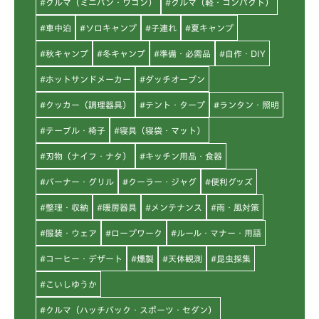
#クルマ（ミニバン・ワゴン）
#クルマ（軽・コンパクト）
#車中泊
#ソロキャンプ
#子連れ
#夏キャンプ
#秋キャンプ
#冬キャンプ
#準備・必需品
#自作・DIY
#ホットサンドメーカー
#ダッチオーブン
#クッカー（調理器具）
#テント・タープ
#ランタン・照明
#テーブル・椅子
#寝具（寝袋・マット）
#刃物（ナイフ・ナタ）
#キッチン用品・食器
#バーナー・グリル
#クーラー・ジャグ
#便利グッズ
#整理・収納
#暖房器具
#メンテナンス
#雨・風対策
#服装・ウェア
#ロープワーク
#ルール・マナー・用語
#コーヒー・デザート
#燻製
#天体観測
#昆虫採集
#こいしゆうか
#クルマ（ハッチバック・スポーツ・セダン）