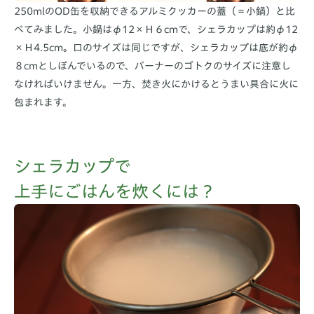
250mlのOD缶を収納できるアルミクッカーの蓋（＝小鍋）と比
べてみました。小鍋はφ12×Ｈ６cmで、シェラカップは約φ12
×Ｈ4.5cm。口のサイズは同じですが、シェラカップは底が約φ
８cmとしぼんでいるので、バーナーのゴトクのサイズに注意し
なければいけません。一方、焚き火にかけるとうまい具合に火に
包まれます。
シェラカップで
上手にごはんを炊くには？