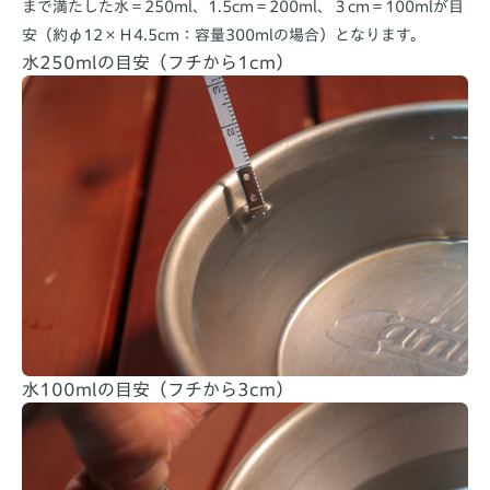
まで満たした水＝250ml、1.5cm＝200ml、３cm＝100mlが目
安（約φ12×Ｈ4.5cm：容量300mlの場合）となります。
水250mlの目安（フチから1cm）
水100mlの目安（フチから3cm）