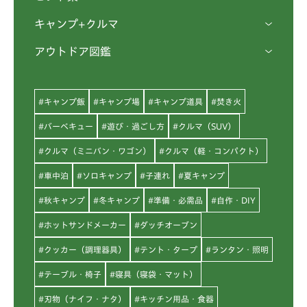
キャンプ+クルマ
アウトドア図鑑
#キャンプ飯
#キャンプ場
#キャンプ道具
#焚き火
#バーベキュー
#遊び・過ごし方
#クルマ（SUV）
#クルマ（ミニバン・ワゴン）
#クルマ（軽・コンパクト）
#車中泊
#ソロキャンプ
#子連れ
#夏キャンプ
#秋キャンプ
#冬キャンプ
#準備・必需品
#自作・DIY
#ホットサンドメーカー
#ダッチオーブン
#クッカー（調理器具）
#テント・タープ
#ランタン・照明
#テーブル・椅子
#寝具（寝袋・マット）
#刃物（ナイフ・ナタ）
#キッチン用品・食器