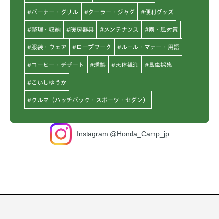
#バーナー・グリル
#クーラー・ジャグ
#便利グッズ
#整理・収納
#暖房器具
#メンテナンス
#雨・風対策
#服装・ウェア
#ロープワーク
#ルール・マナー・用語
#コーヒー・デザート
#燻製
#天体観測
#昆虫採集
#こいしゆうか
#クルマ（ハッチバック・スポーツ・セダン）
Instagram @Honda_Camp_jp