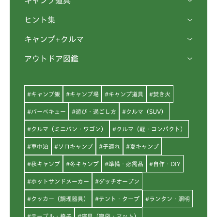
キャンプ道具
ヒント集
キャンプ+クルマ
アウトドア図鑑
#キャンプ飯
#キャンプ場
#キャンプ道具
#焚き火
#バーベキュー
#遊び・過ごし方
#クルマ（SUV）
#クルマ（ミニバン・ワゴン）
#クルマ（軽・コンパクト）
#車中泊
#ソロキャンプ
#子連れ
#夏キャンプ
#秋キャンプ
#冬キャンプ
#準備・必需品
#自作・DIY
#ホットサンドメーカー
#ダッチオーブン
#クッカー（調理器具）
#テント・タープ
#ランタン・照明
#テーブル・椅子
#寝具（寝袋・マット）