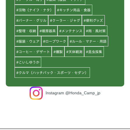
#刃物（ナイフ・ナタ）
#キッチン用品・食器
#バーナー・グリル
#クーラー・ジャグ
#便利グッズ
#整理・収納
#暖房器具
#メンテナンス
#雨・風対策
#服装・ウェア
#ロープワーク
#ルール・マナー・用語
#コーヒー・デザート
#燻製
#天体観測
#昆虫採集
#こいしゆうか
#クルマ（ハッチバック・スポーツ・セダン）
Instagram @Honda_Camp_jp