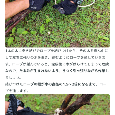
1本の木に巻き結びでロープを結びつけたら、その木を真ん中に
して左右に残りの木を置き、編むようにロープを通していきま
す。ロープが緩んでいると、完成後に木がばらけてしまって危険
なので、
たるみが生まれないよう、きつく引っ張りながら作業
し
ましょう。
結びつけた
ロープの幅が木の直径の1.5〜2倍になるまで
、ロー
プを通します。