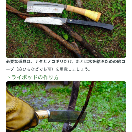
必要な道具は、ナタとノコギリ
だけ。あとは
木を結ぶための綿ロ
ープ
（麻ひもなどでも可）を用意しましょう。
トライポッドの作り方