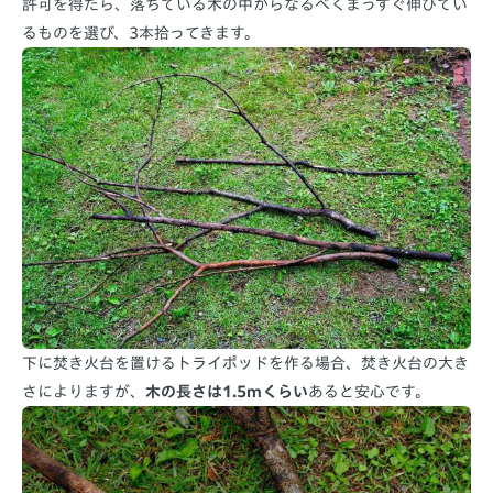
許可を得たら、落ちている木の中からなるべくまっすぐ伸びてい
るものを選び、3本拾ってきます。
下に焚き火台を置けるトライポッドを作る場合、焚き火台の大き
さによりますが、
木の長さは1.5mくらい
あると安心です。