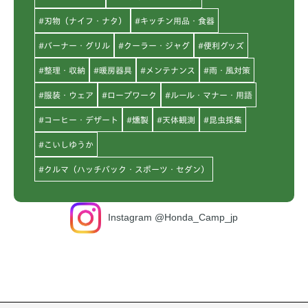
#刃物（ナイフ・ナタ）
#キッチン用品・食器
#バーナー・グリル
#クーラー・ジャグ
#便利グッズ
#整理・収納
#暖房器具
#メンテナンス
#雨・風対策
#服装・ウェア
#ロープワーク
#ルール・マナー・用語
#コーヒー・デザート
#燻製
#天体観測
#昆虫採集
#こいしゆうか
#クルマ（ハッチバック・スポーツ・セダン）
Instagram @Honda_Camp_jp