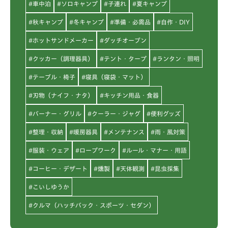
#車中泊
#ソロキャンプ
#子連れ
#夏キャンプ
#秋キャンプ
#冬キャンプ
#準備・必需品
#自作・DIY
#ホットサンドメーカー
#ダッチオーブン
#クッカー（調理器具）
#テント・タープ
#ランタン・照明
#テーブル・椅子
#寝具（寝袋・マット）
#刃物（ナイフ・ナタ）
#キッチン用品・食器
#バーナー・グリル
#クーラー・ジャグ
#便利グッズ
#整理・収納
#暖房器具
#メンテナンス
#雨・風対策
#服装・ウェア
#ロープワーク
#ルール・マナー・用語
#コーヒー・デザート
#燻製
#天体観測
#昆虫採集
#こいしゆうか
#クルマ（ハッチバック・スポーツ・セダン）