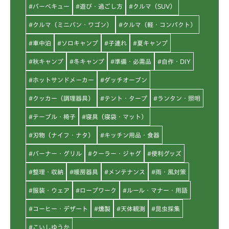
#バーベキュー
#遊び・過ごし方
#クルマ（SUV）
#クルマ（ミニバン・ワゴン）
#クルマ（軽・コンパクト）
#車中泊
#ソロキャンプ
#子連れ
#夏キャンプ
#秋キャンプ
#冬キャンプ
#準備・必需品
#自作・DIY
#ホットサンドメーカー
#ダッチオーブン
#クッカー（調理器具）
#テント・タープ
#ランタン・照明
#テーブル・椅子
#寝具（寝袋・マット）
#刃物（ナイフ・ナタ）
#キッチン用品・食器
#バーナー・グリル
#クーラー・ジャグ
#便利グッズ
#整理・収納
#暖房器具
#メンテナンス
#雨・風対策
#服装・ウェア
#ロープワーク
#ルール・マナー・用語
#コーヒー・デザート
#燻製
#天体観測
#昆虫採集
#こいしゆうか