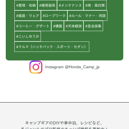
#整理・収納
#暖房器具
#メンテナンス
#雨・風対策
#服装・ウェア
#ロープワーク
#ルール・マナー・用語
#コーヒー・デザート
#燻製
#天体観測
#昆虫採集
#こいしゆうか
#クルマ（ハッチバック・スポーツ・セダン）
Instagram @Honda_Camp_jp
キャンプギアのDIYや車中泊、レシピなど、