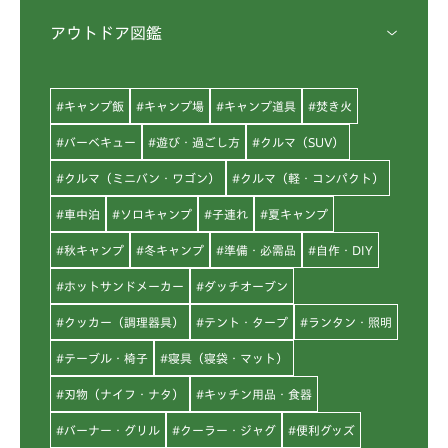
アウトドア図鑑
#キャンプ飯
#キャンプ場
#キャンプ道具
#焚き火
#バーベキュー
#遊び・過ごし方
#クルマ（SUV）
#クルマ（ミニバン・ワゴン）
#クルマ（軽・コンパクト）
#車中泊
#ソロキャンプ
#子連れ
#夏キャンプ
#秋キャンプ
#冬キャンプ
#準備・必需品
#自作・DIY
#ホットサンドメーカー
#ダッチオーブン
#クッカー（調理器具）
#テント・タープ
#ランタン・照明
#テーブル・椅子
#寝具（寝袋・マット）
#刃物（ナイフ・ナタ）
#キッチン用品・食器
#バーナー・グリル
#クーラー・ジャグ
#便利グッズ