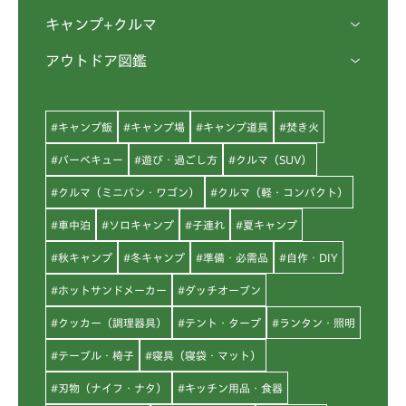
キャンプ+クルマ
アウトドア図鑑
#キャンプ飯
#キャンプ場
#キャンプ道具
#焚き火
#バーベキュー
#遊び・過ごし方
#クルマ（SUV）
#クルマ（ミニバン・ワゴン）
#クルマ（軽・コンパクト）
#車中泊
#ソロキャンプ
#子連れ
#夏キャンプ
#秋キャンプ
#冬キャンプ
#準備・必需品
#自作・DIY
#ホットサンドメーカー
#ダッチオーブン
#クッカー（調理器具）
#テント・タープ
#ランタン・照明
#テーブル・椅子
#寝具（寝袋・マット）
#刃物（ナイフ・ナタ）
#キッチン用品・食器