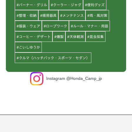
#バーナー・グリル
#クーラー・ジャグ
#便利グッズ
#整理・収納
#暖房器具
#メンテナンス
#雨・風対策
#服装・ウェア
#ロープワーク
#ルール・マナー・用語
#コーヒー・デザート
#燻製
#天体観測
#昆虫採集
#こいしゆうか
#クルマ（ハッチバック・スポーツ・セダン）
Instagram @Honda_Camp_jp