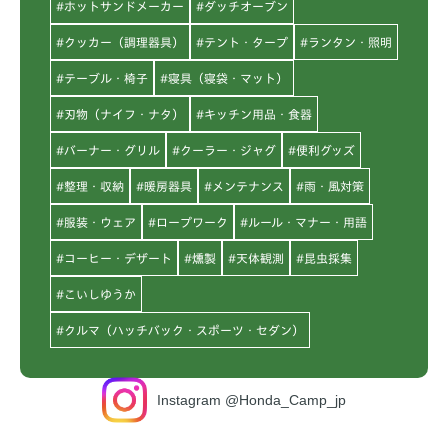
#ホットサンドメーカー
#ダッチオーブン
#クッカー（調理器具）
#テント・タープ
#ランタン・照明
#テーブル・椅子
#寝具（寝袋・マット）
#刃物（ナイフ・ナタ）
#キッチン用品・食器
#バーナー・グリル
#クーラー・ジャグ
#便利グッズ
#整理・収納
#暖房器具
#メンテナンス
#雨・風対策
#服装・ウェア
#ロープワーク
#ルール・マナー・用語
#コーヒー・デザート
#燻製
#天体観測
#昆虫採集
#こいしゆうか
#クルマ（ハッチバック・スポーツ・セダン）
Instagram @Honda_Camp_jp