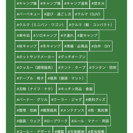
#キャンプ飯
#キャンプ場
#キャンプ道具
#焚き火
#バーベキュー
#遊び・過ごし方
#クルマ（SUV）
#クルマ（ミニバン・ワゴン）
#クルマ（軽・コンパクト）
#車中泊
#ソロキャンプ
#子連れ
#夏キャンプ
#秋キャンプ
#冬キャンプ
#準備・必需品
#自作・DIY
#ホットサンドメーカー
#ダッチオーブン
#クッカー（調理器具）
#テント・タープ
#ランタン・照明
#テーブル・椅子
#寝具（寝袋・マット）
#刃物（ナイフ・ナタ）
#キッチン用品・食器
#バーナー・グリル
#クーラー・ジャグ
#便利グッズ
#整理・収納
#暖房器具
#メンテナンス
#雨・風対策
#服装・ウェア
#ロープワーク
#ルール・マナー・用語
#コーヒー・デザート
#燻製
#天体観測
#昆虫採集