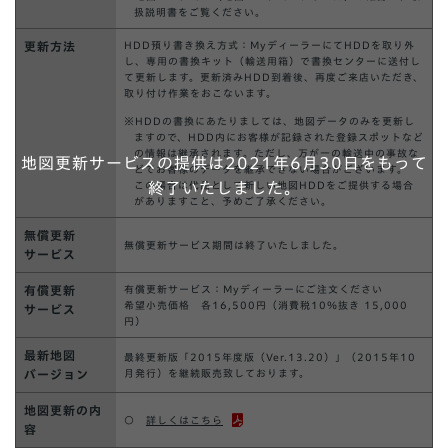
扱説明書をご覧ください。
更新方法
HDD預り書き換え方式：MyディーラーにてHDDを取り外
し、専用の書換キット（輸送用箱）で書換センターに送付し
て更新します。更新済みHDD到着後、再度ご来店いただき、
取り付け作業をおこないます。
※HDDの書換にあたりましては、地図データのみを更新し
ますので、HDD内にお客様が記録された登録スポットなど
の情報は継承されます。ただし、万が一の輸送中の事故な
どでお客様のデータを継承できない場合がございます。
この場合は代品として新しい地図HDDをご提供する場合
がありますこと、予めご了承ください。
無償更新
無償更新サービス期間は終了いたしました。
サービス
有償更新
有償更新サービス：Myディーラーにご注文ください
希望小売価格 各16,500円（消費税10％抜き 15,000
サービス
円）
最新地図
最終更新版「2015年度版（Ver.13.20）」（2015年10
バージョン
月発行）を継続販売致しております。
地図更新の内
○
詳しくはこちら
容