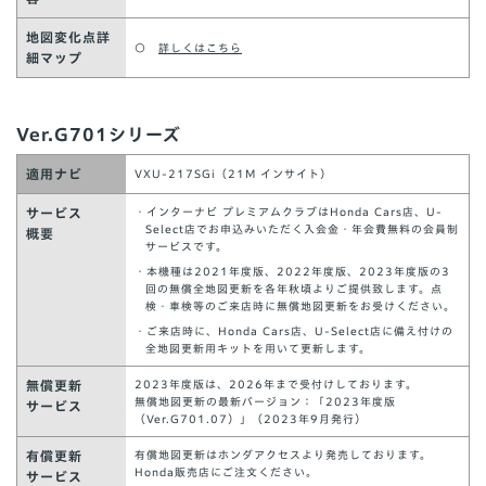
地図変化点詳
○
詳しくはこちら
細マップ
Ver.G701シリーズ
適用ナビ
VXU-217SGi（21M インサイト）
サービス
・インターナビ プレミアムクラブはHonda Cars店、U-
Select店でお申込みいただく入会金・年会費無料の会員制
概要
サービスです。
・本機種は2021年度版、2022年度版、2023年度版の3
回の無償全地図更新を各年秋頃よりご提供致します。点
検・車検等のご来店時に無償地図更新をお受けください。
・ご来店時に、Honda Cars店、U-Select店に備え付けの
全地図更新用キットを用いて更新します。
無償更新
2023年度版は、2026年まで受付けしております。
無償地図更新の最新バージョン：「2023年度版
サービス
（Ver.G701.07）」（2023年9月発行）
有償更新
有償地図更新はホンダアクセスより発売しております。
Honda販売店にご注文ください。
サービス