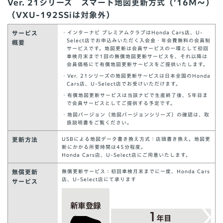
Ver. 21シリーズ スマート地図更新方式（’16M～）
（VXU-192SSiは対象外）
サービス
・インターナビ プレミアムクラブはHonda Cars店、U-
Select店でお申込みいただく入会金・年会費無料の会員制
概要
サービスです。地図更新は会員サービスの一環として初回
車検月末まで1回の無償地図更新サービスを、それ以降は
会員価格にて有償地図更新サービスをご提供いたします。
・Ver. 21シリーズの地図更新サービスは日本全国のHonda
Cars店、U-Select店でお受けいただけます。
・有償地図更新サービスは当該ナビで生産終了後、5年目ま
で会員サービスとしてご提供する予定です。
・地図バージョン（地図バージョンシリーズ）の確認は、取
扱説明書をご覧ください。
更新方法
USBによる地図データ書き換え方式：店頭書き換え。地図更
新にかかる所要時間は45分程度。
Honda Cars店、U-Select店にご用意いたします。
無償更新
無償更新サービス：初回車検月末までに一度、Honda Cars
店、U-Select店にて承ります
サービス