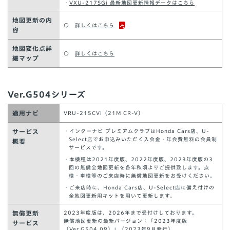
・
VXU-217SGi 最新地図更新情報データはこちら
地図更新の内
○
詳しくはこちら
容
地図変化点詳
○
詳しくはこちら
細マップ
Ver.G504シリーズ
適用ナビ
VRU-215CVi（21M CR-V）
サービス
・インターナビ プレミアムクラブはHonda Cars店、U-
Select店でお申込みいただく入会金・年会費無料の会員制
概要
サービスです。
・本機種は2021年度版、2022年度版、2023年度版の3
回の無償全地図更新を各年秋頃よりご提供致します。点
検・車検等のご来店時に無償地図更新をお受けください。
・ご来店時に、Honda Cars店、U-Select店に備え付けの
全地図更新用キットを用いて更新します。
無償更新
2023年度版は、2026年まで受付けしております。
無償地図更新の最新バージョン：「2023年度版
サービス
（Ver.G504.09）」（2023年9月発行）