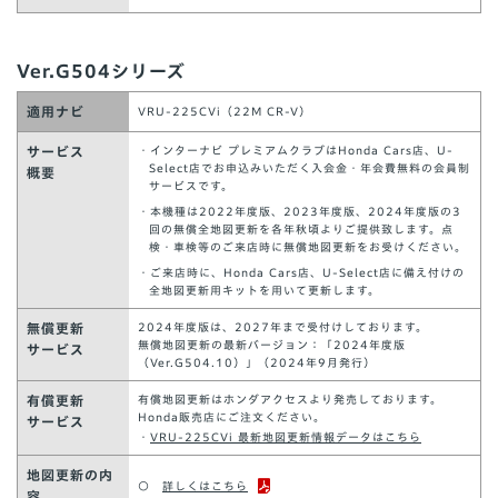
Ver.G504シリーズ
適用ナビ
VRU-225CVi（22M CR-V）
サービス
・インターナビ プレミアムクラブはHonda Cars店、U-
Select店でお申込みいただく入会金・年会費無料の会員制
概要
サービスです。
・本機種は2022年度版、2023年度版、2024年度版の3
回の無償全地図更新を各年秋頃よりご提供致します。点
検・車検等のご来店時に無償地図更新をお受けください。
・ご来店時に、Honda Cars店、U-Select店に備え付けの
全地図更新用キットを用いて更新します。
無償更新
2024年度版は、2027年まで受付けしております。
無償地図更新の最新バージョン：「2024年度版
サービス
（Ver.G504.10）」（2024年9月発行）
有償更新
有償地図更新はホンダアクセスより発売しております。
Honda販売店にご注文ください。
サービス
・
VRU-225CVi 最新地図更新情報データはこちら
地図更新の内
○
詳しくはこちら
容