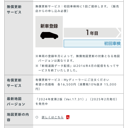
無償更新
無償更新サービス：初回車検時に1回ご提供します。（販売
店からの申し込み必要）
サービス
※車両の登録年月によって、無償地図更新の対象となる地図
バージョンは異なります。
※「新規道路データ配信」は2016年4月の配信をもってサ
ービスを終了いたしました。
有償更新
有償更新サービス：Myディーラーにご注文ください
希望小売価格 各16,500円（消費税10％抜き 15,000
サービス
円）
最新地図
「2024年度第2版（Ver.17.31）」（2025年2月発行）
バージョン
を発売中
地図更新の内
○
詳しくはこちら
容