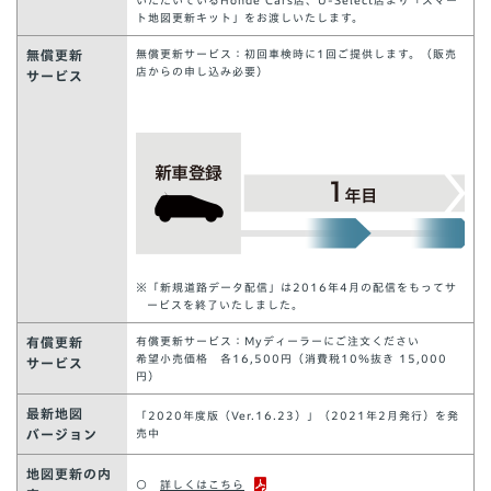
いただいているHonde Cars店、U-Select店より「スマー
ト地図更新キット」をお渡しいたします。
無償更新
無償更新サービス：初回車検時に1回ご提供します。（販売
店からの申し込み必要）
サービス
※「新規道路データ配信」は2016年4月の配信をもってサ
ービスを終了いたしました。
有償更新
有償更新サービス：Myディーラーにご注文ください
希望小売価格 各16,500円（消費税10％抜き 15,000
サービス
円）
最新地図
「2020年度版（Ver.16.23）」（2021年2月発行）を発
バージョン
売中
地図更新の内
○
詳しくはこちら