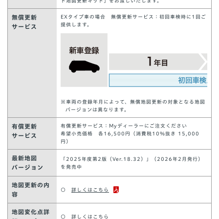
ト地図更新キット」をお渡しいたします。
無償更新
EXタイプ車の場合 無償更新サービス：初回車検時に1回ご
提供します。
サービス
※車両の登録年月によって、無償地図更新の対象となる地図
バージョンは異なります。
有償更新
有償更新サービス：Myディーラーにご注文ください
希望小売価格 各16,500円（消費税10％抜き 15,000
サービス
円）
最新地図
「2025年度第2版（Ver.18.32）」（2026年2月発行）
バージョン
を発売中
地図更新の内
○
詳しくはこちら
容
地図変化点詳
○
詳しくはこちら