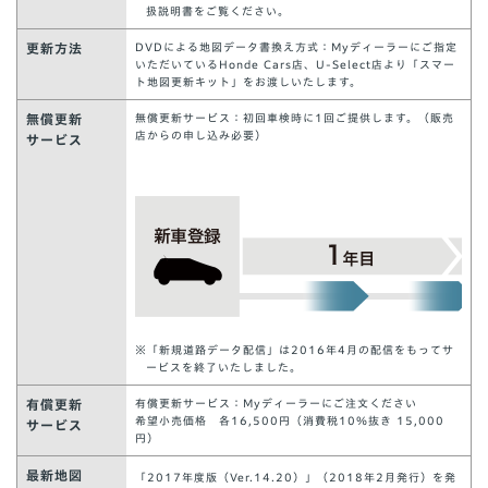
扱説明書をご覧ください。
更新方法
DVDによる地図データ書換え方式：Myディーラーにご指定
いただいているHonde Cars店、U-Select店より「スマー
ト地図更新キット」をお渡しいたします。
無償更新
無償更新サービス：初回車検時に1回ご提供します。（販売
店からの申し込み必要）
サービス
※「新規道路データ配信」は2016年4月の配信をもってサ
ービスを終了いたしました。
有償更新
有償更新サービス：Myディーラーにご注文ください
希望小売価格 各16,500円（消費税10％抜き 15,000
サービス
円）
最新地図
「2017年度版（Ver.14.20）」（2018年2月発行）を発