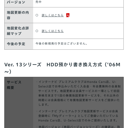
バージョン
売中
地図更新の内
○
詳しくはこちら
容
地図変化点詳
○
詳しくはこちら
細マップ
今後の予定
今後の新規発行予定はございません。
Ver. 13シリーズ HDD預かり書き換え方式（’06M
～）
サービス
・インターナビ プレミアムクラブはHonda Cars店、U-
Select店でお申込みいただく入会金・年会費無料の会員制
概要
サービスです。地図更新は会員サービスの一環として初回
車検月末まで1回の無償地図更新サービスを、それ以外の
時期には会員価格にて有償地図更新サービスをご提供いた
します。
・インターナビ プレミアムクラブ地図更新サービスは会員
登録時に『Myディーラー』としてご登録いただいている
Honda Cars店、U-Select店でのみご提供いたします。
・地図バージョン（地図バージョンシリーズ）の確認は、取