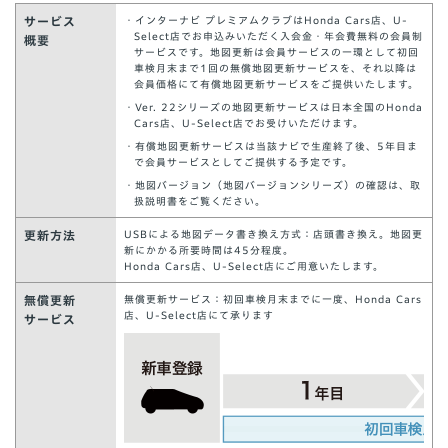
サービス
・インターナビ プレミアムクラブはHonda Cars店、U-
Select店でお申込みいただく入会金・年会費無料の会員制
概要
サービスです。地図更新は会員サービスの一環として初回
車検月末まで1回の無償地図更新サービスを、それ以降は
会員価格にて有償地図更新サービスをご提供いたします。
・Ver. 22シリーズの地図更新サービスは日本全国のHonda
Cars店、U-Select店でお受けいただけます。
・有償地図更新サービスは当該ナビで生産終了後、5年目ま
で会員サービスとしてご提供する予定です。
・地図バージョン（地図バージョンシリーズ）の確認は、取
扱説明書をご覧ください。
更新方法
USBによる地図データ書き換え方式：店頭書き換え。地図更
新にかかる所要時間は45分程度。
Honda Cars店、U-Select店にご用意いたします。
無償更新
無償更新サービス：初回車検月末までに一度、Honda Cars
店、U-Select店にて承ります
サービス