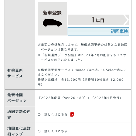
※車両の登録年月によって、無償地図更新の対象となる地図
バージョンは異なります。
※「新規道路データ配信」は2021年7月の配信をもってサ
ービスを終了いたしました。
有償更新
有償地図更新サービス：Honda Cars店、U-Select店にご
注文ください。
サービス
希望小売価格 各13,200円（消費税10％抜き 12,000
円）
最新地図
「2022年度版（Ver.20.160）」（2023年1月発行）
バージョン
地図更新の内
○
詳しくはこちら
容
地図変化点詳
○
詳しくはこちら
細マップ