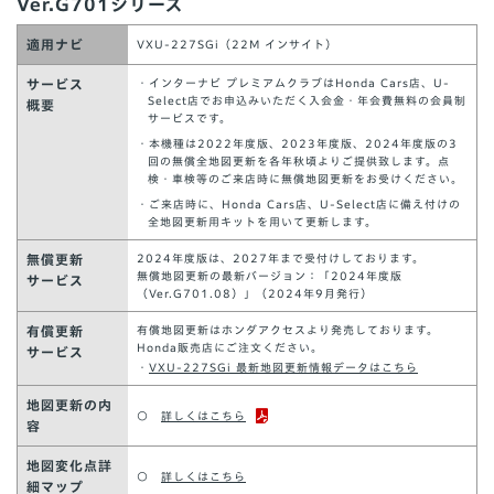
Ver.G701シリーズ
適用ナビ
VXU-227SGi（22M インサイト）
サービス
・インターナビ プレミアムクラブはHonda Cars店、U-
Select店でお申込みいただく入会金・年会費無料の会員制
概要
サービスです。
・本機種は2022年度版、2023年度版、2024年度版の3
回の無償全地図更新を各年秋頃よりご提供致します。点
検・車検等のご来店時に無償地図更新をお受けください。
・ご来店時に、Honda Cars店、U-Select店に備え付けの
全地図更新用キットを用いて更新します。
無償更新
2024年度版は、2027年まで受付けしております。
無償地図更新の最新バージョン：「2024年度版
サービス
（Ver.G701.08）」（2024年9月発行）
有償更新
有償地図更新はホンダアクセスより発売しております。
Honda販売店にご注文ください。
サービス
・
VXU-227SGi 最新地図更新情報データはこちら
地図更新の内
○
詳しくはこちら
容
地図変化点詳
○
詳しくはこちら
細マップ