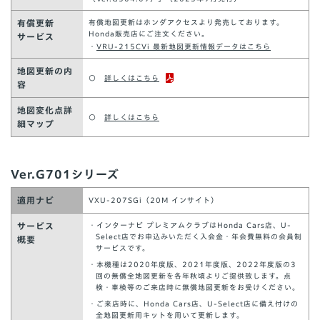
有償更新
有償地図更新はホンダアクセスより発売しております。
Honda販売店にご注文ください。
サービス
・
VRU-215CVi 最新地図更新情報データはこちら
地図更新の内
○
詳しくはこちら
容
地図変化点詳
○
詳しくはこちら
細マップ
Ver.G701シリーズ
適用ナビ
VXU-207SGi（20M インサイト）
サービス
・インターナビ プレミアムクラブはHonda Cars店、U-
Select店でお申込みいただく入会金・年会費無料の会員制
概要
サービスです。
・本機種は2020年度版、2021年度版、2022年度版の3
回の無償全地図更新を各年秋頃よりご提供致します。点
検・車検等のご来店時に無償地図更新をお受けください。
・ご来店時に、Honda Cars店、U-Select店に備え付けの
全地図更新用キットを用いて更新します。