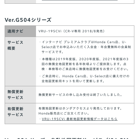
Ver.G504シリーズ
適用ナビ
VRU-195CVi（CR-V専用 2018/8発売）
サービス
・インターナビ プレミアムクラブはHonda Cars店、U-
Select店でお申込みいただく入会金・年会費無料の会員制
概要
サービスです。
・本機種は2019年度版、2020年度版、2021年度版の3
回の無償全地図更新を各年秋頃よりご提供致します。点
検・車検等のご来店時に無償地図更新をお受けください。
・ご来店時に、Honda Cars店、U-Select店に備え付けの
全地図更新用キットを用いて更新します。
無償更新
無償更新サービスの申し込み受付は終了いたしました。
サービス
有償更新
有償地図更新はホンダアクセスより発売しております。
Honda販売店にご注文ください。
サービス
・
VRU-195CVi 最新地図更新情報データはこちら