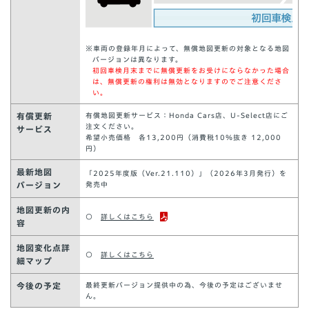
※車両の登録年月によって、無償地図更新の対象となる地図
バージョンは異なります。
初回車検月末までに無償更新をお受けにならなかった場合
は、無償更新の権利は無効となりますのでご注意くださ
い。
有償更新
有償地図更新サービス：Honda Cars店、U-Select店にご
注文ください。
サービス
希望小売価格 各13,200円（消費税10％抜き 12,000
円）
最新地図
「2025年度版（Ver.21.110）」（2026年3月発行）を
バージョン
発売中
地図更新の内
○
詳しくはこちら
容
地図変化点詳
○
詳しくはこちら
細マップ
今後の予定
最終更新バージョン提供中の為、今後の予定はございませ
ん。