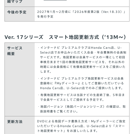
細マップ
今後の予定
2027年1月～2月頃に「2026年度第2版（Ver.18.33）」
を発行予定
Ver. 17シリーズ スマート地図更新方式（’13M～
）
サービス
・インターナビ プレミアムクラブはHonda Cars店、U-
Select店でお申込みいただく入会金・年会費無料の会員制
概要
サービスです。地図更新は会員サービスの一環として初回
車検月末まで1回の無償地図更新サービスを、それ以外の
時期には会員価格にて有償地図更新サービスをご提供いた
します。
・インターナビ プレミアムクラブ地図更新サービスは会員
登録時に『Myディーラー』としてご登録いただいている
Honda Cars店、U-Select店でのみご提供いたします。
・有償地図更新サービスは当該ナビの生産終了後、5年目ま
で会員サービスとしてご提供する予定です。
・地図バージョン（地図バージョンシリーズ）の確認は、取
扱説明書をご覧ください。
更新方法
DVDによる地図データ書換え方式：Myディーラーにご指定
いただいているHonde Cars店、U-Select店より「スマー
ト地図更新キット」をお渡しいたします。