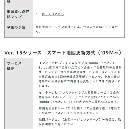
容
地図変化点詳
○
詳しくはこちら
細マップ
今後の予定
最終更新バージョン提供中の為、今後の予定はございませ
ん。
Ver. 15シリーズ スマート地図更新方式（’09M～）
サービス
・インターナビ プレミアムクラブはHonda Cars店、U-
Select店でお申込みいただく入会金・年会費無料の会員制
概要
サービスです。地図更新は会員サービスの一環として初回
車検月末まで1回の無償地図更新サービスを、それ以外の
時期には会員価格にて有償地図更新サービスをご提供いた
します。
・インターナビ プレミアムクラブ地図更新サービスは会員
登録時に『Myディーラー』としてご登録いただいている
Honda Cars店、U-Select店でのみご提供いたします。
・有償地図更新サービスは当該ナビの生産終了後、5年目ま
で会員サービスとしてご提供する予定です。
・地図バージョン（地図バージョンシリーズ）の確認は、取
扱説明書をご覧ください。