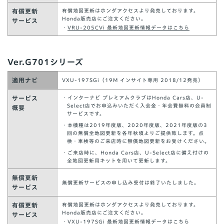
有償更新
有償地図更新はホンダアクセスより発売しております。
Honda販売店にご注文ください。
サービス
・
VRU-205CVi 最新地図更新情報データはこちら
Ver.G701シリーズ
適用ナビ
VXU-197SGi（19M インサイト専用 2018/12発売）
サービス
・インターナビ プレミアムクラブはHonda Cars店、U-
Select店でお申込みいただく入会金・年会費無料の会員制
概要
サービスです。
・本機種は2019年度版、2020年度版、2021年度版の3
回の無償全地図更新を各年秋頃よりご提供致します。点
検・車検等のご来店時に無償地図更新をお受けください。
・ご来店時に、Honda Cars店、U-Select店に備え付けの
全地図更新用キットを用いて更新します。
無償更新
無償更新サービスの申し込み受付は終了いたしました。
サービス
有償更新
有償地図更新はホンダアクセスより発売しております。
Honda販売店にご注文ください。
サービス
・
VXU-197SGi 最新地図更新情報データはこちら