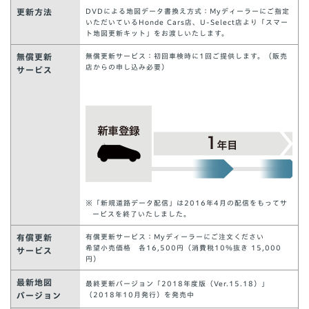
更新方法
DVDによる地図データ書換え方式：Myディーラーにご指定
いただいているHonde Cars店、U-Select店より「スマー
ト地図更新キット」をお渡しいたします。
無償更新
無償更新サービス：初回車検時に1回ご提供します。（販売
店からの申し込み必要）
サービス
※「新規道路データ配信」は2016年4月の配信をもってサ
ービスを終了いたしました。
有償更新
有償更新サービス：Myディーラーにご注文ください
希望小売価格 各16,500円（消費税10％抜き 15,000
サービス
円）
最新地図
最終更新バージョン「2018年度版（Ver.15.18）」
バージョン
（2018年10月発行）を発売中