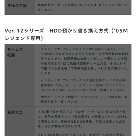
今後の予定
地図更新サービスの提供を2021年6月30日をもって終了い
たします。
Ver. 12シリーズ HDD預かり書き換え方式（’05M
レジェンド専用）
サービス
・インターナビ プレミアムクラブはHonda Cars店、U-
Select店でお申込みいただく入会金・年会費無料の会員制
概要
サービスです。地図更新は会員サービスの一環として初回
車検月末まで1回の無償地図更新サービスを、それ以外の
時期には会員価格にて有償地図更新サービスをご提供いた
します。
・インターナビ プレミアムクラブ地図更新サービスは会員
登録時に『Myディーラー』としてご登録いただいている
Honda Cars店、U-Select店でのみご提供いたします。
・地図バージョン（地図バージョンシリーズ）の確認は、取
扱説明書をご覧ください。
更新方法
HDD預り書き換え方式：MyディーラーにてHDDを取り外
し、専用の書換キット（輸送用箱）で書換センターに送付し
て更新します。更新済みHDD到着後、再度ご来店いただき、
取り付け作業をおこないます。
※HDDの書換にあたりましては、地図データのみを更新し