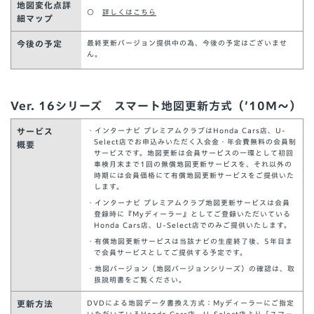
地図変化点詳
○
詳しくはこちら
細マップ
今後の予定
最終更新バージョン提供中の為、今後の予定はございませ
ん。
Ver. 16シリーズ スマート地図更新方式（’10M～）
サービス
・インターナビ プレミアムクラブはHonda Cars店、U-
Select店でお申込みいただく入会金・年会費無料の会員制
概要
サービスです。地図更新は会員サービスの一環として初回
車検月末まで1回の無償地図更新サービスを、それ以外の
時期には会員価格にて有償地図更新サービスをご提供いた
します。
・インターナビ プレミアムクラブ地図更新サービスは会員
登録時に『Myディーラー』としてご登録いただいている
Honda Cars店、U-Select店でのみご提供いたします。
・有償地図更新サービスは当該ナビの生産終了後、5年目ま
で会員サービスとしてご提供する予定です。
・地図バージョン（地図バージョンシリーズ）の確認は、取
扱説明書をご覧ください。
更新方法
DVDによる地図データ書換え方式：Myディーラーにご指定