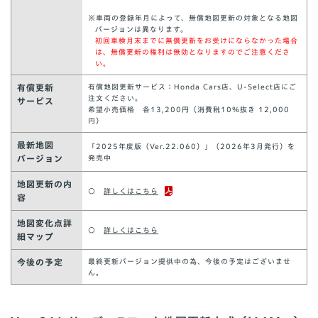
※車両の登録年月によって、無償地図更新の対象となる地図
バージョンは異なります。
初回車検月末までに無償更新をお受けにならなかった場合
は、無償更新の権利は無効となりますのでご注意くださ
い。
有償更新
有償地図更新サービス：Honda Cars店、U-Select店にご
注文ください。
サービス
希望小売価格 各13,200円（消費税10％抜き 12,000
円）
最新地図
「2025年度版（Ver.22.060）」（2026年3月発行）を
バージョン
発売中
地図更新の内
○
詳しくはこちら
容
地図変化点詳
○
詳しくはこちら
細マップ
今後の予定
最終更新バージョン提供中の為、今後の予定はございませ
ん。