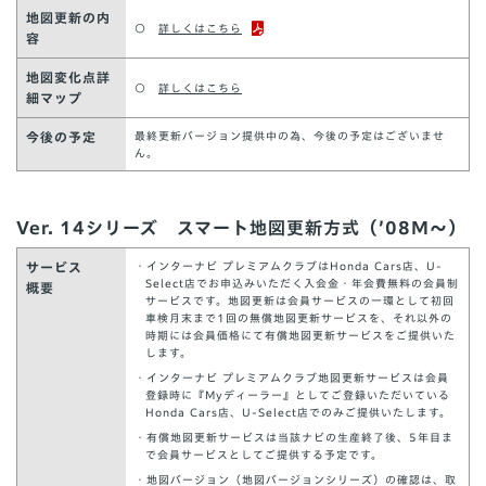
地図更新の内
○
詳しくはこちら
容
地図変化点詳
○
詳しくはこちら
細マップ
今後の予定
最終更新バージョン提供中の為、今後の予定はございませ
ん。
Ver. 14シリーズ スマート地図更新方式（’08M～）
サービス
・インターナビ プレミアムクラブはHonda Cars店、U-
Select店でお申込みいただく入会金・年会費無料の会員制
概要
サービスです。地図更新は会員サービスの一環として初回
車検月末まで1回の無償地図更新サービスを、それ以外の
時期には会員価格にて有償地図更新サービスをご提供いた
します。
・インターナビ プレミアムクラブ地図更新サービスは会員
登録時に『Myディーラー』としてご登録いただいている
Honda Cars店、U-Select店でのみご提供いたします。
・有償地図更新サービスは当該ナビの生産終了後、5年目ま
で会員サービスとしてご提供する予定です。
・地図バージョン（地図バージョンシリーズ）の確認は、取