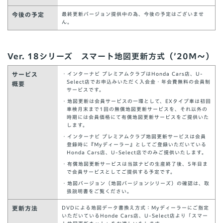
今後の予定
最終更新バージョン提供中の為、今後の予定はございませ
ん。
Ver. 18シリーズ スマート地図更新方式（’20M～）
サービス
・インターナビ プレミアムクラブはHonda Cars店、U-
Select店でお申込みいただく入会金・年会費無料の会員制
概要
サービスです。
・地図更新は会員サービスの一環として、EXタイプ車は初回
車検月末まで1回の無償地図更新サービスを、それ以外の
時期には会員価格にて有償地図更新サービスをご提供いた
します。
・インターナビ プレミアムクラブ地図更新サービスは会員
登録時に『Myディーラー』としてご登録いただいている
Honda Cars店、U-Select店でのみご提供いたします。
・有償地図更新サービスは当該ナビの生産終了後、5年目ま
で会員サービスとしてご提供する予定です。
・地図バージョン（地図バージョンシリーズ）の確認は、取
扱説明書をご覧ください。
更新方法
DVDによる地図データ書換え方式：Myディーラーにご指定
いただいているHonde Cars店、U-Select店より「スマー