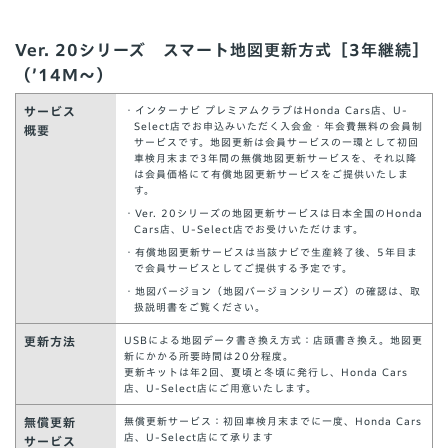
Ver. 20シリーズ スマート地図更新方式［3年継続］
（’14M～）
サービス
・インターナビ プレミアムクラブはHonda Cars店、U-
Select店でお申込みいただく入会金・年会費無料の会員制
概要
サービスです。地図更新は会員サービスの一環として初回
車検月末まで3年間の無償地図更新サービスを、それ以降
は会員価格にて有償地図更新サービスをご提供いたしま
す。
・Ver. 20シリーズの地図更新サービスは日本全国のHonda
Cars店、U-Select店でお受けいただけます。
・有償地図更新サービスは当該ナビで生産終了後、5年目ま
で会員サービスとしてご提供する予定です。
・地図バージョン（地図バージョンシリーズ）の確認は、取
扱説明書をご覧ください。
更新方法
USBによる地図データ書き換え方式：店頭書き換え。地図更
新にかかる所要時間は20分程度。
更新キットは年2回、夏頃と冬頃に発行し、Honda Cars
店、U-Select店にご用意いたします。
無償更新
無償更新サービス：初回車検月末までに一度、Honda Cars
店、U-Select店にて承ります
サービス