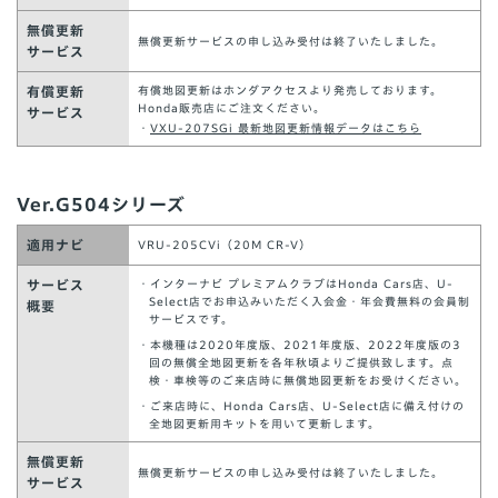
無償更新
無償更新サービスの申し込み受付は終了いたしました。
サービス
有償更新
有償地図更新はホンダアクセスより発売しております。
Honda販売店にご注文ください。
サービス
・
VXU-207SGi 最新地図更新情報データはこちら
Ver.G504シリーズ
適用ナビ
VRU-205CVi（20M CR-V）
サービス
・インターナビ プレミアムクラブはHonda Cars店、U-
Select店でお申込みいただく入会金・年会費無料の会員制
概要
サービスです。
・本機種は2020年度版、2021年度版、2022年度版の3
回の無償全地図更新を各年秋頃よりご提供致します。点
検・車検等のご来店時に無償地図更新をお受けください。
・ご来店時に、Honda Cars店、U-Select店に備え付けの
全地図更新用キットを用いて更新します。
無償更新
無償更新サービスの申し込み受付は終了いたしました。
サービス