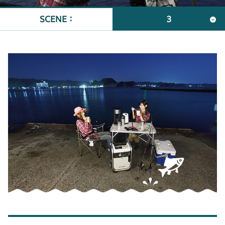
SCENE ：
3