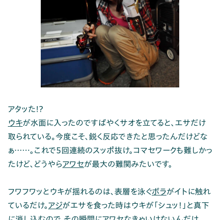
アタッた!?
ウキ
が水面に入ったのですばやくサオを立てると、エサだけ
取られている。今度こそ、鋭く反応できたと思ったんだけどな
ぁ……。これで5回連続のスッポ抜け。コマセワークも難しかっ
たけど、どうやら
アワセ
が最大の難関みたいです。
フワフワッとウキが揺れるのは、表層を泳ぐ
ボラ
がイトに触れ
ているだけ。
アジ
がエサを食った時はウキが「シュッ！」と真下
に消し込むので、その瞬間にアワセなきゃいけないんだけ