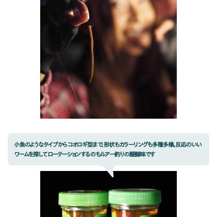
小魚のようなタイプからコオロギ型まで、形状もカラーリングも多種多様。反応のいい
ワームを探してローテーションするのもルアー釣りの醍醐味です