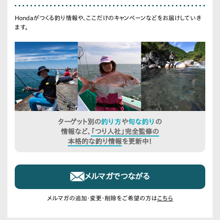
Hondaがつくる釣り情報や、ここだけのキャンペーンなどをお届けしていき
ます。
ターゲット別の
釣り方
や
旬な釣り
の
情報など、
「つり人社」完全監修の
本格的な釣り情報
を更新中！
メルマガでつながる
メルマガの追加・変更・削除をご希望の方は
こちら