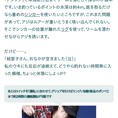
です。いま釣っているポイントの水深は約4m。底を取るだけ
なら重めの
シンカー
を使いたいところですが、これまた問題
があって、アジはルアーが重いとうまく吸い込んでくれない。
そこでシンカーの位置が離れた
リグ
を使って、ワームを漂わ
せながらアジを誘います。
だけど……。
「絵里子さん、おなかが空きました（泣）」
私のウキにも反応が途絶えて、どうやら釣れない時間帯に入
った模様。ちょっと休憩にしよっか？
あとはスイッチを「運転」に合わせて、グリップを引けばエンジン始動！新品のボンベ2
本で約2時間の連続運転が可能です