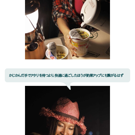
かじかんだ手でアタリを待つより、快適に過ごしたほうが釣果アップにも繋がるはず