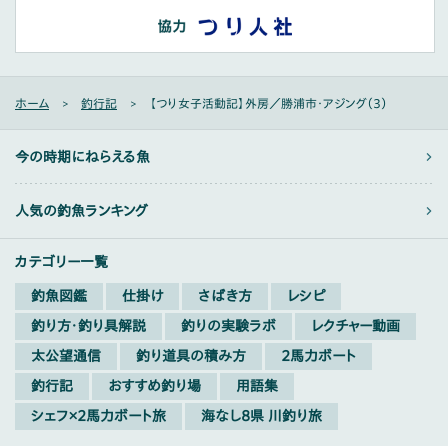
ホーム
釣行記
【つり女子活動記】外房／勝浦市・アジング（3）
今の時期にねらえる魚
人気の釣魚ランキング
カテゴリー一覧
釣魚図鑑
仕掛け
さばき方
レシピ
釣り方・釣り具解説
釣りの実験ラボ
レクチャー動画
太公望通信
釣り道具の積み方
2馬力ボート
釣行記
おすすめ釣り場
用語集
シェフ×2馬力ボート旅
海なし8県 川釣り旅