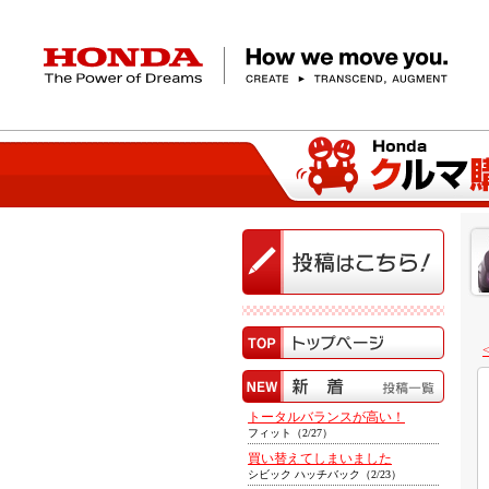
HONDA The Power of Dreams
クルマ
バイク
パワープロダクツ
マリン
航空
モバイルパワーパック
モビリティサービス
カーラインアップ
ラインアップ
耕うん機
ポータブル
HondaJet
クルマ
バイクレンタル
パワープロダクツ一覧
販売・修理店検索
航空エンジン
バイク
軽自動車
コンパクトカー
Honda ON
HondaGO BIKE
取扱店検索
発電機
ミドル
アクセサリー
無償修理情報
取扱説明書
RENTAL
ミニバン
SUV
Honda Monthly
Honda Dream
除雪機
ハイパワー
ライディングギア
取扱説明書
価格表
Owner
自転車
ネットワーク
ハッチバック・
スポーツ・セダン
EveryGo
SmaChari
トータルバランスが高い！
フィット（2/27）
買い替えてしまいました
シビック ハッチバック（2/23）