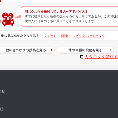
同じクルマを検討している人へアドバイス！
すでに後期となり新型の話もそろそろ出そうであるが、この3代目フ
党の人には今のうちに買うことをオススメします。
他に気になったクルマは？
フィット
S660
シビック ハッチバック
カタログを請求
わせ
ツ