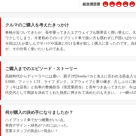
クルマのご購入を考えたきっかけ
車検が近づいてきたが、長年乗ってきたエアウェイブも限界近く買い替えに。
ワクしてしまう。今更初めてのハイブリッド車で扱い方も慣れずに戸惑いばか
今回は2人が楽しんでサバゲや温泉に行ける車が欲しく購入に至ったのです。自
が、その分長く使いたいものである。
ご購入までのエピソード・ストーリー
高校時代からディーラーには通い、親子2代Hondaバカと友人に言われる筋金入り
S2000、フィット 1.5T、ライフ ダンク、エアウェイブと乗り継ぎ、久しぶり
フ（今は店長）と自車の整備担当（現営業担当）と長年つきあってきたが、今
代交代として商談を決めてくれた熱意に押されて決めたのも大きい。（一瞬○AZ
何が購入の決め手になりましたか？
ハイブリッド車でかつ燃費がいい点。
車両デザイン＋緑色がツボにはいった。
営業スタッフの気合い×気合い！