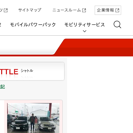
ツ
サイトマップ
ニュースルーム
企業情報
空
モバイルパワーパック
モビリティサービス
aring
験記
「Super-ONE」を5月22日（金）に発売
原付一種の電動二輪パーソナルコミュ
パワープロダクツ
マリン
航空
航空
UNI-ONE
ーター「ICON e:」