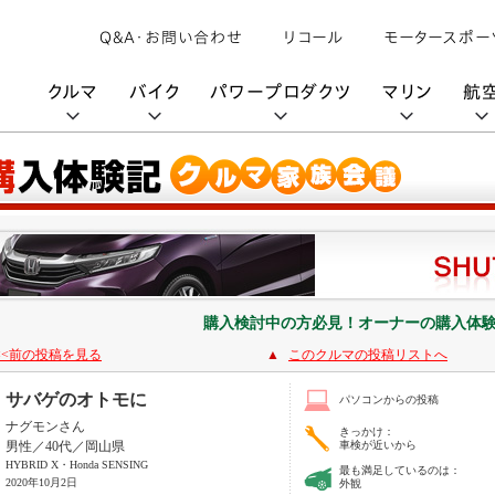
Q&A・お問い合わせ
リコール
モータースポー
クルマ
バイク
パワープロダクツ
マリン
航
購入検討中の方へ
取扱説明書/
カタログ閲覧
カタログ閲覧
モビリティロボット
バイクアプリ
パワープロダクツブランド
オーナーサポート
動画ギャラリー
HondaJet
パーツカタログ
販売店検索
Honda Total Care
UNI-ONE
HondaJet Sh
水上のカーボンニュートラル
取扱店検索
Honda Marine DNA
Service
HondaGO
「電動推進機」
展示・試乗車検索
アフターサービス
購入検討中の方必見！オーナーの購入体
テクノロジー
世界のプロが選んだ Honda
<<前の投稿を見る
▲
このクルマの投稿リストへ
セルフ見積り
Honda CONNECT
サバゲのオトモに
パソコンからの投稿
My Honda
ナグモンさん
きっかけ：
男性／40代／岡山県
車検が近いから
HYBRID X・Honda SENSING
最も満足しているのは：
2020年10月2日
外観