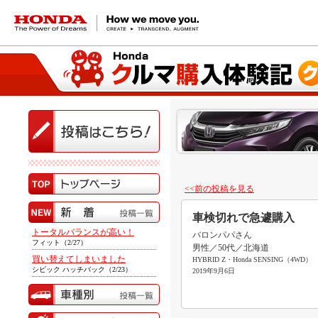
HONDA The Power of Dreams
<<前の投稿を見る
車検切れで急遽購入
トータルバランスが高い！
バロンパパさん
フィット（2/27）
男性／50代／北海道
買い替えてしまいました
HYBRID Z・Honda SENSING（4WD）
シビック ハッチバック（2/23）
2019年9月6日