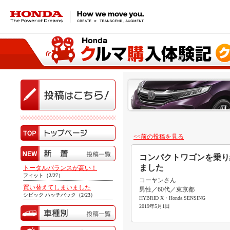
HONDA The Power of Dreams
<<前の投稿を見る
コンパクトワゴンを乗り
ました
トータルバランスが高い！
フィット（2/27）
コーヤンさん
買い替えてしまいました
男性／60代／東京都
シビック ハッチバック（2/23）
HYBRID X・Honda SENSING
2019年5月1日