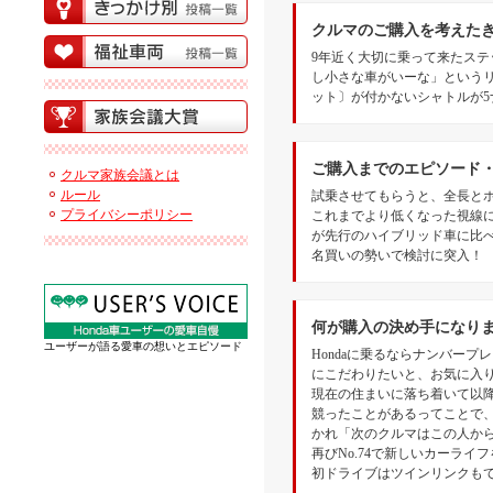
クルマのご購入を考えた
9年近く大切に乗って来たステ
し小さな車がいーな」という
ット〕が付かないシャトルが
ご購入までのエピソード
クルマ家族会議とは
ルール
試乗させてもらうと、全長とホ
プライバシーポリシー
これまでより低くなった視線
が先行のハイブリッド車に比
名買いの勢いで検討に突入！
何が購入の決め手になり
ユーザーが語る愛車の想いとエピソード
Hondaに乗るならナンバー
にこだわりたいと、お気に入りの
現在の住まいに落ち着いて以
競ったことがあるってことで、
かれ「次のクルマはこの人から
再びNo.74で新しいカーライ
初ドライブはツインリンクも