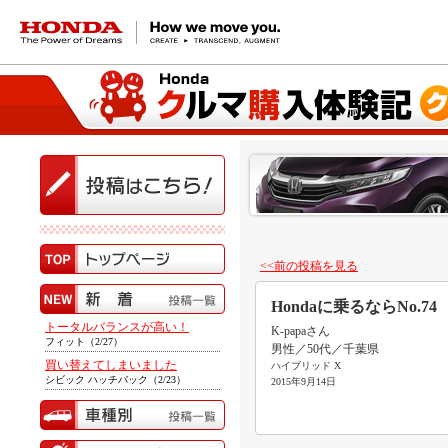
HONDA The Power of Dreams
<<前の投稿を見る
Hondaに乗るならNo.74
トータルバランスが高い！
K-papaさん
フィット（2/27）
男性／50代／千葉県
買い替えてしまいました
ハイブリッド X
シビック ハッチバック（2/23）
2015年9月14日