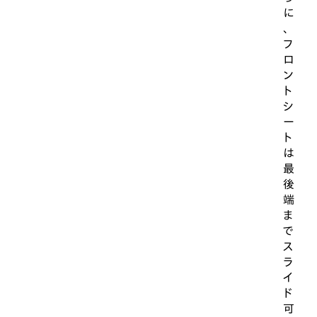
に
、
フ
ロ
ン
ト
シ
ー
ト
は
最
後
端
ま
で
ス
ラ
イ
ド
可