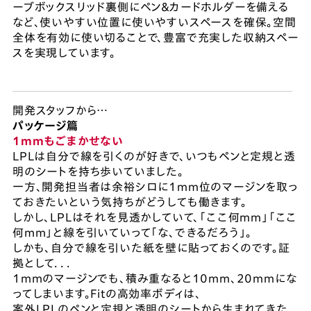
ーブボックスリッド裏側にペン＆カードホルダーを備える
など、使いやすい位置に使いやすいスペースを確保。空間
全体を有効に使い切ることで、豊富で充実した収納スペー
スを実現しています。
開発スタッフから…
パッケージ篇
1mmもごまかせない
LPLは自分で線を引くのが好きで、いつもペンと定規と透
明のシートを持ち歩いていました。
一方、開発担当者は余裕シロに1mm位のマージンを取っ
ておきたいという気持ちがどうしても働きます。
しかし、LPLはそれを見透かしていて、「ここ何mm」「ここ
何mm」と線を引いていって「な、できるだろう」。
しかも、自分で線を引いた紙を壁に貼っておくのです。証
拠として．．．
1mmのマージンでも、積み重なると10mm、20mmにな
ってしまいます。Fitの高効率ボディは、
案外LPLのペンと定規と透明のシートから生まれてきた