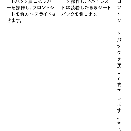
ートバック肩口のレバ
ーを操作し、ヘッドレス
ロ
ーを操作し、フロントシ
トは装着したままシート
ン
ートを前方へスライドさ
バックを倒します。
ト
せます。
シ
ー
ト
バ
ッ
ク
を
戻
し
て
完
了
し
ま
す
。
さ
ら