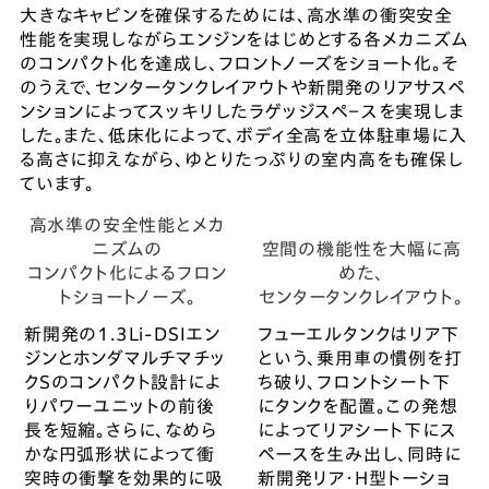
大きなキャビンを確保するためには、高水準の衝突安全
性能を実現しながらエンジンをはじめとする各メカニズム
のコンパクト化を達成し、フロントノーズをショート化。そ
のうえで、センタータンクレイアウトや新開発のリアサスペ
ンションによってスッキリしたラゲッジスペ−スを実現しま
した。また、低床化によって、ボディ全高を立体駐車場に入
る高さに抑えながら、ゆとりたっぷりの室内高をも確保し
ています。
高水準の安全性能とメカ
ニズムの
空間の機能性を大幅に高
コンパクト化によるフロン
めた、
トショートノーズ。
センタータンクレイアウト。
新開発の1.3Li-DSIエン
フューエルタンクはリア下
ジンとホンダマルチマチッ
という、乗用車の慣例を打
クSのコンパクト設計によ
ち破り、フロントシート下
りパワーユニットの前後
にタンクを配置。この発想
長を短縮。さらに、なめら
によってリアシート下にス
かな円弧形状によって衝
ペースを生み出し、同時に
突時の衝撃を効果的に吸
新開発リア・H型トーショ