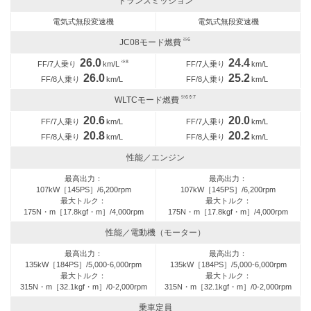
トランスミッション
電気式無段変速機
電気式無段変速機
※6
JC08モード燃費
26.0
24.4
※8
FF/7人乗り
km/L
FF/7人乗り
km/L
26.0
25.2
FF/8人乗り
km/L
FF/8人乗り
km/L
※6※7
WLTCモード燃費
20.6
20.0
FF/7人乗り
km/L
FF/7人乗り
km/L
20.8
20.2
FF/8人乗り
km/L
FF/8人乗り
km/L
性能／エンジン
最高出力：
最高出力：
107kW［145PS］/6,200rpm
107kW［145PS］/6,200rpm
最大トルク：
最大トルク：
175N・m［17.8kgf・m］/4,000rpm
175N・m［17.8kgf・m］/4,000rpm
性能／電動機（モーター）
最高出力：
最高出力：
135kW［184PS］/5,000-6,000rpm
135kW［184PS］/5,000-6,000rpm
最大トルク：
最大トルク：
315N・m［32.1kgf・m］/0-2,000rpm
315N・m［32.1kgf・m］/0-2,000rpm
乗車定員