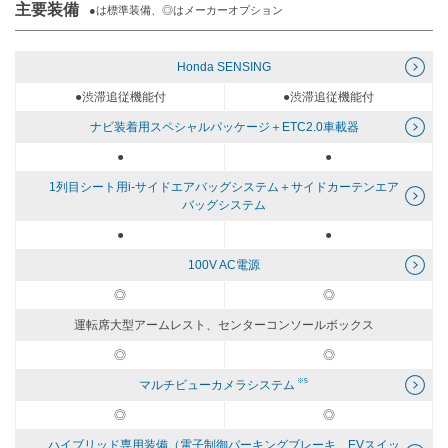
主要装備
●は標準装備、◎はメーカーオプション
Honda SENSING
●渋滞追従機能付
●渋滞追従機能付
ナビ装着用スペシャルパッケージ＋ETC2.0車載器
●
●
1列目シート用i-サイドエアバッグシステム＋サイドカーテンエア
バッグシステム
●
●
100V AC電源
◎
◎
運転席大型アームレスト、センターコンソールボックス
◎
◎
※5
マルチビューカメラシステム
◎
◎
ハイブリッド専用装備（電子制御パーキングブレーキ、EVスイッ