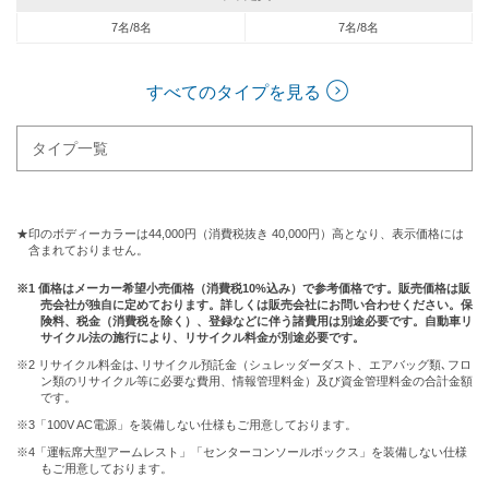
7名/8名
7名/8名
すべてのタイプを見る
タイプ一覧
★印のボディーカラーは44,000円（消費税抜き 40,000円）高となり、表示価格には
含まれておりません。
※1 価格はメーカー希望小売価格（消費税10%込み）で参考価格です。販売価格は販
売会社が独自に定めております。詳しくは販売会社にお問い合わせください。保
険料、税金（消費税を除く）、登録などに伴う諸費用は別途必要です。自動車リ
サイクル法の施行により、リサイクル料金が別途必要です。
※2 リサイクル料金は､リサイクル預託金（シュレッダーダスト、エアバッグ類､フロ
ン類のリサイクル等に必要な費用、情報管理料金）及び資金管理料金の合計金額
です。
※3「100V AC電源」を装備しない仕様もご用意しております。
※4「運転席大型アームレスト」「センターコンソールボックス」を装備しない仕様
もご用意しております。