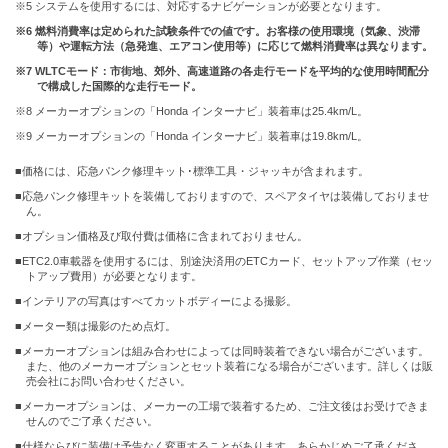
※5 システムを使用するには、対応するナビゲーションが必要となります。
※6 燃料消費率は定められた試験条件での値です。お客様の使用環境（気象、渋滞
等）や運転方法（急発進、エアコン使用等）に応じて燃料消費率は異なります。
※7 WLTCモード：市街地、郊外、高速道路の各走行モードを平均的な使用時間配分
で構成した国際的な走行モード。
※8 メーカーオプションの「Honda インターナビ」装着車は25.4km/L。
※9 メーカーオプションの「Honda インターナビ」装着車は19.8km/L。
■価格には、応急パンク修理キット･標準工具・ジャッキが含まれます。
■応急パンク修理キットを装備しておりますので、スペアタイヤは装備しておりませ
ん。
■オプション価格及び取付費は価格に含まれておりません。
■ETC2.0車載器を使用するには、別途決済用のETCカード、セットアップ作業（セッ
トアップ費用）が必要となります。
■インテリアの写真はすべてカットボディーによる撮影。
■メーター類は撮影のため点灯。
■メーカーオプションは組み合わせによっては同時装着できない場合がございます。
また、他のメーカーオプションとセット装着になる場合がございます。詳しくは販
売会社にお問い合わせください。
■メーカーオプションは、メーカーの工場で装着するため、ご注文後はお受けできま
せんのでご了承ください。
■仕様ならびに装備は予告なく変更することがあります。あらかじめご了承くださ