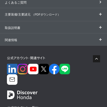
予防安全性能
よくあるご質問
荷室・収納
衝突安全性能
主要装備/主要諸元
（PDFダウンロード）
燃費・環境性能
取扱説明書
装備差
主要装備表
主要諸元表
環境仕様書
早わかり表
走行性能
(約294KB)
(約298KB)
(約191KB)
(約357KB)
オデッセイ
オデッセイ ハイブリッド
関連情報
リコール情報
公式アカウント・関連サイト