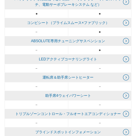
チ、電動サーボブレーキシステム など）
●
●
コンビシート（プライムスムース×ファブリック）
－
●
ABSOLUTE専用チューニングサスペンション
－
●
LEDアクティブコーナリングライト
－
－
運転席＆助手席シートヒーター
－
－
助手席4ウェイパワーシート
－
－
トリプルゾーンコントロール・フルオートエアコンディショナー
－
－
ブラインドスポットインフォメーション