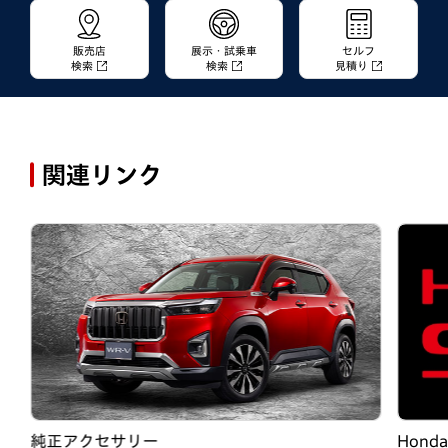
販売店
展示・試乗車
セルフ
検索
検索
見積り
関連リンク
純正アクセサリー
Hond