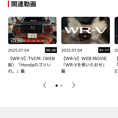
関連動画
2025.07.04
2025.07.04
2
00
00:30
01:17
E
【WR-V】TVCM（WEB
【WR-V】WEB MOVIE
【
版）「Hondaのゴツい
「WR-Vを使いたおせ」
「
の。」篇
篇
S