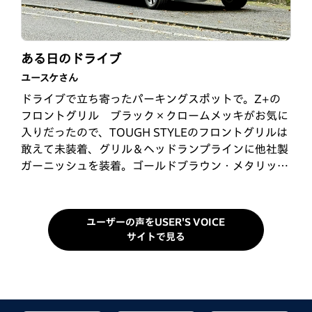
お気に入り!!
念願のWR-V
ある日のドライブ
ターさん
ホンダファンさん
ユースケさん
通勤で、他社の軽自動車に乗っていました。しかし、
10月31日に納車されました。フィット CROSSTAR
ドライブで立ち寄ったパーキングスポットで。Z+の
エアコン作動時の走りなど不満がありました。母親が
を3年半乗って来ました。昨年にWR-Vがデビューし
フロントグリル ブラック×クロームメッキがお気に
旧型のN-WGNに乗っており、Hondaの走りの良さは
てから非常に気になっており、点検等で行きつけの
入りだったので、TOUGH STYLEのフロントグリルは
知っていました。友人とフラッと寄ったHonda Cars
Honda Carsへ伺う度に展示車をチラ見しては、あ〜
敢えて未装着、グリル＆ヘッドランプラインに他社製
でWR-Vに試乗したところ、走りの良さに惚れてしま
見ちゃ駄目だ！と自分自身に言い聞かせておりまし
ガーニッシュを装着。ゴールドブラウン・メタリッ
い、翌日契約してしまいました。走りの良さ、ス…
た。何気に妻と車の話題になった際…
ク、明るさによって表情が変わるので面白カッコいい
です。…
ユーザーの声をUSER'S VOICE
サイトで見る