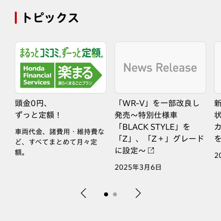
トピックス
発
頭金0円、
「WR-V」を一部改良し
新
イ
ずっと定額！
発売～特別仕様車
由
「BLACK STYLE」を
カ
車両代金、諸費用・維持費な
「Z」、「Z＋」グレード
ど、すべてまとめて月々定
に設定～
額。
2
2025年3月6日