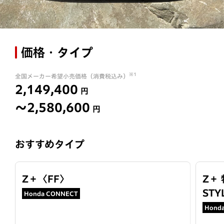
価格・タイプ
※1
全国メーカー希望小売価格（消費税込み）
2,149,400
円
〜2,580,600
円
おすすめタイプ
Z＋
〈
FF
〉
Z＋
STY
Honda CONNECT
Hond