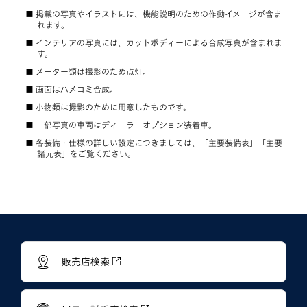
掲載の写真やイラストには、機能説明のための作動イメージが含ま
れます。
インテリアの写真には、カットボディーによる合成写真が含まれま
す。
メーター類は撮影のため点灯。
画面はハメコミ合成。
小物類は撮影のために用意したものです。
一部写真の車両はディーラーオプション装着車。
各装備・仕様の詳しい設定につきましては、「
主要装備表
」「
主要
諸元表
」をご覧ください。
販売店検索