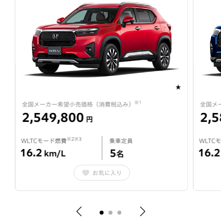
★
★
※1
全国メーカー希望小売価格（消費税込み）
全国メ
2,549,800
2,5
円
※2※3
WLTCモード燃費
乗車定員
WLTC
16.2
16.2
5
km/L
名
お気に入り