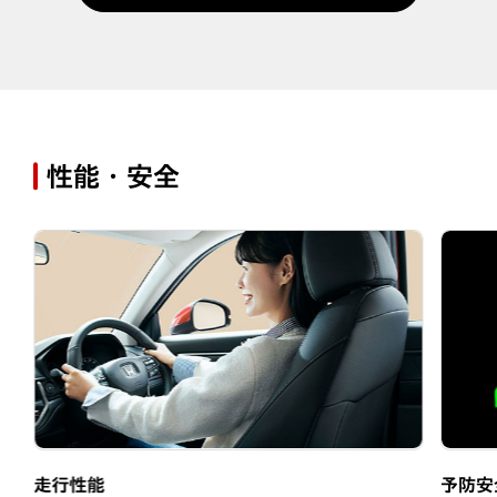
性能・安全
走行性能
予防安