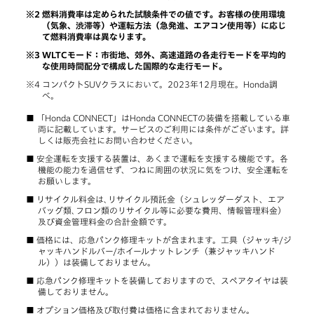
燃料消費率は定められた試験条件での値です。お客様の使用環境
（気象、渋滞等）や運転方法（急発進、エアコン使用等）に応じ
て燃料消費率は異なります。
WLTCモード：市街地、郊外、高速道路の各走行モードを平均的
な使用時間配分で構成した国際的な走行モード。
コンパクトSUVクラスにおいて。2023年12月現在。Honda調
べ。
「Honda CONNECT」はHonda CONNECTの装備を搭載している車
両に記載しています。サービスのご利用には条件がございます。詳
しくは販売会社にお問い合わせください。
安全運転を支援する装置は、あくまで運転を支援する機能です。各
機能の能力を過信せず、つねに周囲の状況に気をつけ、安全運転を
お願いします。
リサイクル料金は､リサイクル預託金（シュレッダーダスト、エア
バッグ類､フロン類のリサイクル等に必要な費用、情報管理料金）
及び資金管理料金の合計金額です。
価格には、応急パンク修理キットが含まれます。工具（ジャッキ/ジ
ャッキハンドルバー/ホイールナットレンチ（兼ジャッキハンド
ル））は装備しておりません。
応急パンク修理キットを装備しておりますので、スペアタイヤは装
備しておりません。
オプション価格及び取付費は価格に含まれておりません。