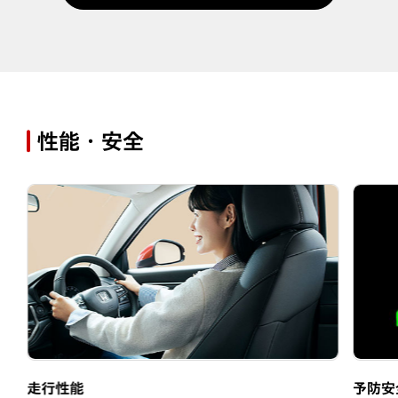
性能・安全
走行性能
予防安