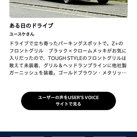
お気に入り!!
念願のWR-V
ある日のドライブ
ターさん
ホンダファンさん
ユースケさん
通勤で、他社の軽自動車に乗っていました。しかし、
10月31日に納車されました。フィット CROSSTAR
ドライブで立ち寄ったパーキングスポットで。Z+の
エアコン作動時の走りなど不満がありました。母親が
を3年半乗って来ました。昨年にWR-Vがデビューし
フロントグリル ブラック×クロームメッキがお気に
旧型のN-WGNに乗っており、Hondaの走りの良さは
てから非常に気になっており、点検等で行きつけの
入りだったので、TOUGH STYLEのフロントグリルは
知っていました。友人とフラッと寄ったHonda Cars
Honda Carsへ伺う度に展示車をチラ見しては、あ〜
敢えて未装着、グリル＆ヘッドランプラインに他社製
でWR-Vに試乗したところ、走りの良さに惚れてしま
見ちゃ駄目だ！と自分自身に言い聞かせておりまし
ガーニッシュを装着。ゴールドブラウン・メタリッ
い、翌日契約してしまいました。走りの良さ、ス…
た。何気に妻と車の話題になった際…
ク、明るさによって表情が変わるので面白カッコいい
です。…
ユーザーの声をUSER'S VOICE
サイトで見る