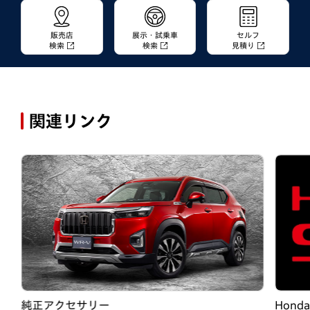
販売店
展示・試乗車
セルフ
検索
検索
見積り
関連リンク
純正アクセサリー
Hond