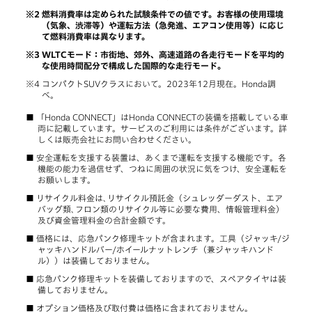
燃料消費率は定められた試験条件での値です。お客様の使用環境
（気象、渋滞等）や運転方法（急発進、エアコン使用等）に応じ
て燃料消費率は異なります。
WLTCモード：市街地、郊外、高速道路の各走行モードを平均的
な使用時間配分で構成した国際的な走行モード。
コンパクトSUVクラスにおいて。2023年12月現在。Honda調
べ。
「Honda CONNECT」はHonda CONNECTの装備を搭載している車
両に記載しています。サービスのご利用には条件がございます。詳
しくは販売会社にお問い合わせください。
安全運転を支援する装置は、あくまで運転を支援する機能です。各
機能の能力を過信せず、つねに周囲の状況に気をつけ、安全運転を
お願いします。
リサイクル料金は､リサイクル預託金（シュレッダーダスト、エア
バッグ類､フロン類のリサイクル等に必要な費用、情報管理料金）
及び資金管理料金の合計金額です。
価格には、応急パンク修理キットが含まれます。工具（ジャッキ/ジ
ャッキハンドルバー/ホイールナットレンチ（兼ジャッキハンド
ル））は装備しておりません。
応急パンク修理キットを装備しておりますので、スペアタイヤは装
備しておりません。
オプション価格及び取付費は価格に含まれておりません。