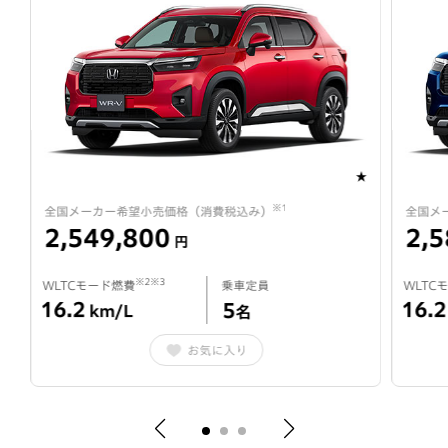
★
★
※1
全国メーカー希望小売価格（消費税込み）
全国メ
2,549,800
2,5
円
※2※3
WLTCモード燃費
乗車定員
WLTC
16.2
16.2
5
km/L
名
お気に入り