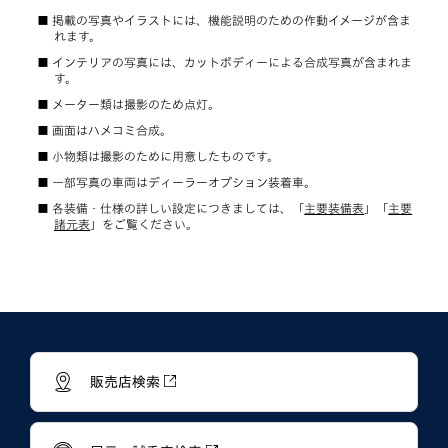
掲載の写真やイラストには、機能説明のための作動イメージが含ま
れます。
インテリアの写真には、カットボディーによる合成写真が含まれま
す。
メーター類は撮影のため点灯。
画面はハメコミ合成。
小物類は撮影のために用意したものです。
一部写真の車両はディーラーオプション装着車。
各装備・仕様の詳しい設定につきましては、「
主要装備表
」「
主要
諸元表
」をご覧ください。
販売店検索