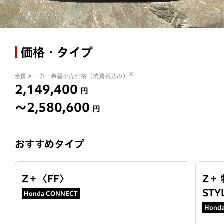
価格・タイプ
※1
全国メーカー希望小売価格（消費税込み）
2,149,400
円
〜2,580,600
円
おすすめタイプ
Z＋
〈
FF
〉
Z＋
STY
Honda CONNECT
Hond