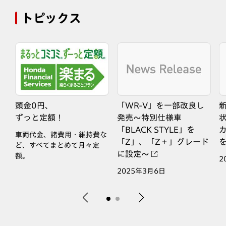
トピックス
発
頭金0円、
「WR-V」を一部改良し
新
イ
ずっと定額！
発売～特別仕様車
由
「BLACK STYLE」を
カ
車両代金、諸費用・維持費な
「Z」、「Z＋」グレード
ど、すべてまとめて月々定
に設定～
額。
2
2025年3月6日