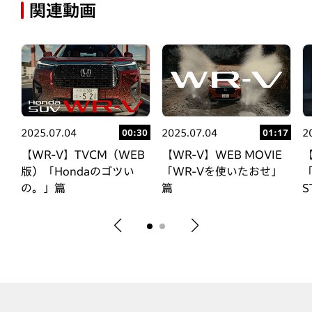
関連動画
2025.07.04
2025.07.04
2
00
00:30
01:17
E
【WR-V】TVCM（WEB
【WR-V】WEB MOVIE
【
版）「Hondaのゴツい
「WR-Vを使いたおせ」
「
の。」篇
篇
S