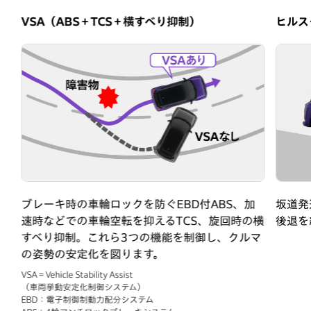
VSA（ABS＋TCS＋横すべり抑制）
ヒルス
ブレーキ時の車輪ロックを防ぐEBD付ABS、加
坂道発
高
速時などでの車輪空転を抑えるTCS、旋回時の横
後退を
すべり抑制。これら3つの機能を制御し、クルマ
の姿勢の安定化を図ります。
VSA＝Vehicle Stability Assist
（車両挙動安定化制御システム）
EBD：電子制御制動力配分システム