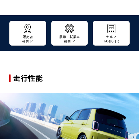
販売店
展示・試乗車
セルフ
検索
検索
見積り
走行性能