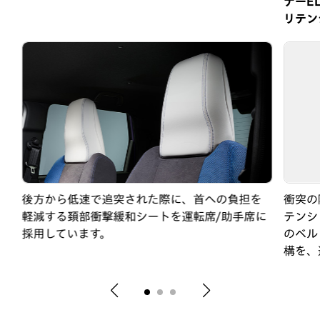
ナーE
リテン
に
後方から低速で追突された際に、首への負担を
衝突の
軽減する頚部衝撃緩和シートを運転席/助手席に
テンシ
採用しています。
のベル
構を、