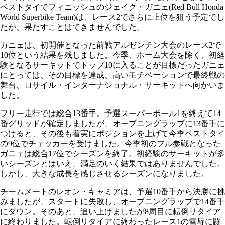
ベストタイでフィニッシュのジェイク・ガニェ(Red Bull Honda
World Superbike Team)は、レース2でさらに上位を狙う予定でし
たが、果たすことはできませんでした。
ガニェは、初開催となった前戦アルゼンチン大会のレース2で
10位という結果を残しました。今季、ホーム大会を除く、初経
験となるサーキットでトップ10に入ることが目標だったガニェ
にとっては、その目標を達成、高いモチベーションで最終戦の
舞台、ロサイル・インターナショナル・サーキットへ向かいま
した。
フリー走行では総合13番手。予選スーパーポール1を終えて14
番グリッドが確定しましたが、オープニングラップに13番手に
つけると、その後も着実にポジションを上げて今季ベストタイ
の9位でチェッカーを受けました。今季初のフル参戦となった
ガニェは総合17位でシーズンを終了。初経験のサーキットが多
いシーズンとはいえ、満足のいく結果ではありませんでした。
しかし、大きな成長を感じさせるシーズンになりました。
チームメートのレオン・キャミアは、予選10番手から決勝に挑
みましたが、スタートに失敗し、オープニングラップで14番手
にダウン。そのあと、追い上げましたが8周目に転倒リタイア
に終わりました。転倒リタイアに終わったレース1の雪辱に闘