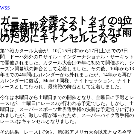
WSS
ガニェ、今季ベストタイの9位
で最終戦を終える。キャミア
は転倒リタイア。レース2は雨
のためにキャンセルとなる
第13戦カタール大会が、10月25日(木)から27日(土)までの3日
間、ドーハ郊外のロサイル・インターナショナル・サーキット
で開催されました。カタール大会は05年に初めて開催され、シ
ーズン開幕戦の舞台として定着しました。その後、10年から13
年までの4年間はカレンダーから外れましたが、14年から再び
カレンダーに復活、MotoGP同様、ナイトセッション、ナイト
レースとして行われ、最終戦の舞台として定着しました。
今年は木曜日から土曜日までの開催となり、金曜日に予選とレ
ース1が、土曜日にレース2が行われる予定でした。しかし、土
曜日は、スーパースポーツ世界選手権の決勝は予定通りに行わ
れましたが、激しい雨が降ったため、スーパーバイク選手権の
レース2はキャンセルとなりました。
その結果、レース1で9位、第8戦アメリカ大会以来となる今季