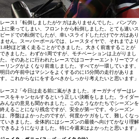
レース1「転倒しましたがケガはありませんでした。バンプの
上に乗ってしまい、フロントから転倒しました。とても速いス
ピードでの転倒でしたが、幸いスライドしただけでケガはあり
ません。スーパーポールでは、レースタイヤで、それまでより
1.8秒ほど速く走ることができました。大きく前進することが
できました。わずか1周ですが、モチベーションは上がりまし
た。そのあとに行われたレースではコーナーエントリーでフィ
ーリングがよくなり前進しました。すべてが一環しています。
明日の午前中はマシンをよくするのに15分間の走行がありま
す。これからなにをするべきかしっかり考えたいと思います」
レース2「今日は走る前に嵐がきました。オーガナイザーはレ
ースをキャンセルするという正しい決断をしました。ライダー
みんなの意見も聞かれました。このようなかたちでシーズンを
終えることになり残念ですが、安全が第一です。今シーズン
は、序盤はよかったのですが、何度かケガをして、難しくなっ
ていきました。全体的にはシーズンの最後へ向けてかなり理解
できるようになりました。特に今週末はよかったと思います」