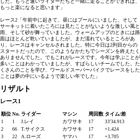
した。もっと速いライダーたちと一緒に走ることができれば、
もっと楽になると思います」
レース2「午前中に起きて、昼にはプールにいました。そして
サーキットに着いたころには見たことがないような激しい風と
雨、そして砂が舞っていました。ウォームアップのときには路
面はほとんど乾いていましたが、まだ濡れているところがあ
り、レースはキャンセルされました。特に今日は2列目からの
スタートだったので、このようなかたちでシーズンを終えたく
ありませんでした。でもこれがレースです。今年は学ぶことが
多いことはわかっていましたが、すばらしいチームでした。た
くさんのことを学び、ワールドスーパーバイクでレースをした
ことは夢の中にいるようで楽しい年でした」
リザルト
レース1
順位
No.
ライダー
マシン
周回数
タイム/差
1
1
J.レイ
カワサキ
17
33'34.913
2
66
T.サイクス
カワサキ
17
+1.424
3
22
A.ローズ
ヤマハ
17
+3.705