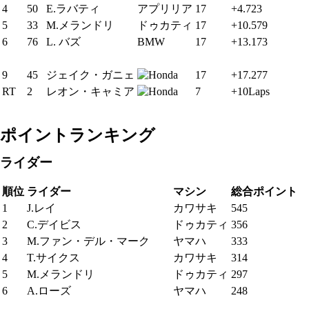
4
50
E.ラバティ
アプリリア
17
+4.723
5
33
M.メランドリ
ドゥカティ
17
+10.579
6
76
L. バズ
BMW
17
+13.173
9
45
ジェイク・ガニェ
17
+17.277
RT
2
レオン・キャミア
7
+10Laps
ポイントランキング
ライダー
順位
ライダー
マシン
総合ポイント
1
J.レイ
カワサキ
545
2
C.デイビス
ドゥカティ
356
3
M.ファン・デル・マーク
ヤマハ
333
4
T.サイクス
カワサキ
314
5
M.メランドリ
ドゥカティ
297
6
A.ローズ
ヤマハ
248