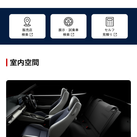
販売店
展示・試乗車
セルフ
検索
検索
見積り
室内空間