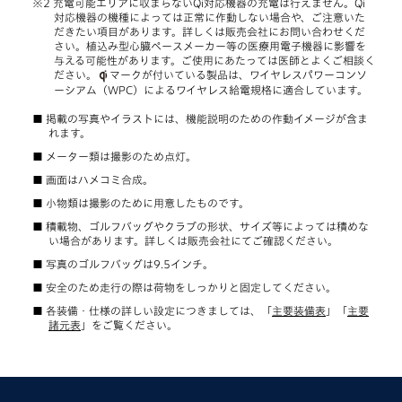
充電可能エリアに収まらないQi対応機器の充電は行えません。Qi
対応機器の機種によっては正常に作動しない場合や、ご注意いた
だきたい項目があります。詳しくは販売会社にお問い合わせくだ
さい。植込み型心臓ペースメーカー等の医療用電子機器に影響を
与える可能性があります。ご使用にあたっては医師とよくご相談く
ださい。
マークが付いている製品は、ワイヤレスパワーコンソ
ーシアム（WPC）によるワイヤレス給電規格に適合しています。
掲載の写真やイラストには、機能説明のための作動イメージが含ま
れます。
メーター類は撮影のため点灯。
画面はハメコミ合成。
小物類は撮影のために用意したものです。
積載物、ゴルフバッグやクラブの形状、サイズ等によっては積めな
い場合があります。詳しくは販売会社にてご確認ください。
写真のゴルフバッグは9.5インチ。
安全のため走行の際は荷物をしっかりと固定してください。
各装備・仕様の詳しい設定につきましては、「
主要装備表
」「
主要
諸元表
」をご覧ください。