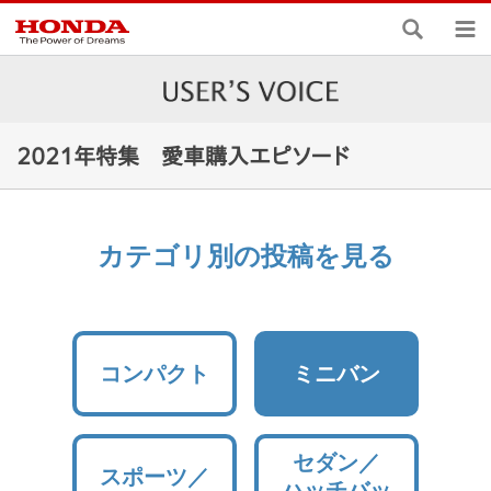
検索
メ
2021年特集 愛車購入エピソード
カテゴリ別の投稿を見る
コンパクト
ミニバン
セダン／
スポーツ／
ハッチバッ