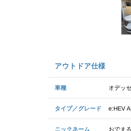
アウトドア仕様
車種
オデッ
タイプ／グレード
e:HEV 
ニックネーム
おでま