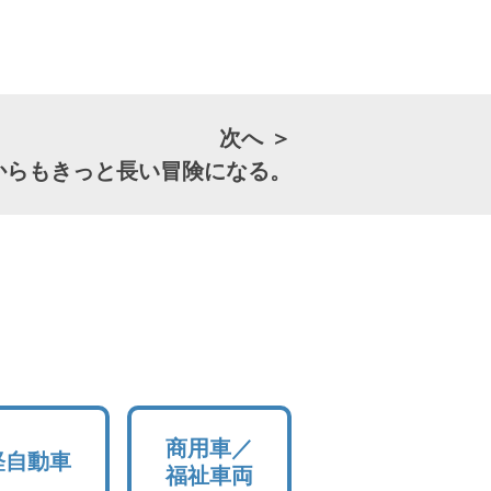
次へ ＞
からもきっと長い冒険になる。
商用車／
軽自動車
福祉車両