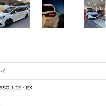
セイ
ABSOLUTE・EX
る