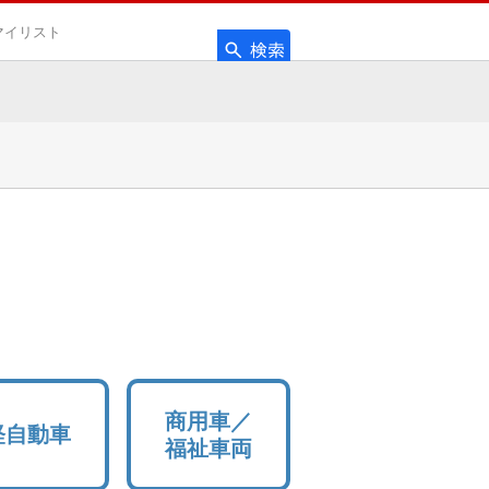
マイリスト
検索
検索キーワード入力
商用車／
軽自動車
福祉車両