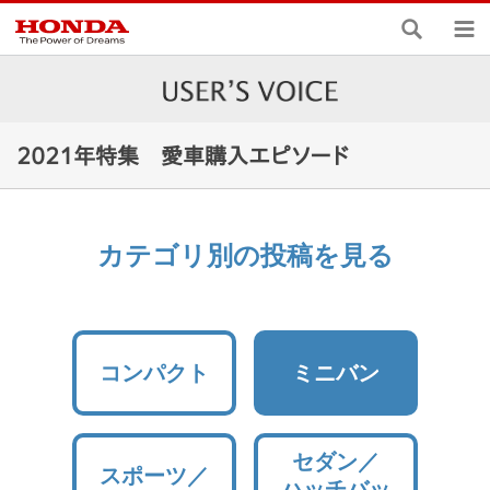
検索
メ
2021年特集 愛車購入エピソード
カテゴリ別の投稿を見る
コンパクト
ミニバン
セダン／
スポーツ／
ハッチバッ