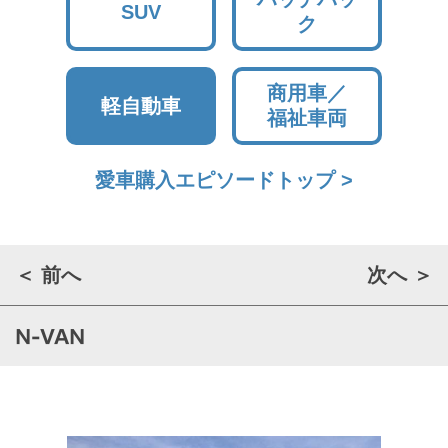
SUV
ク
商用車／
軽自動車
福祉車両
愛車購入エピソードトップ >
＜ 前へ
次へ ＞
N-VAN