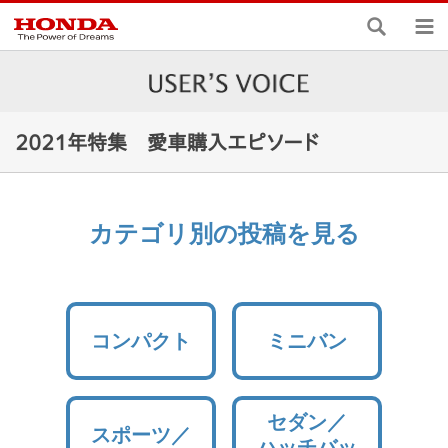
検索
メ
2021年特集 愛車購入エピソード
カテゴリ別の投稿を見る
コンパクト
ミニバン
セダン／
スポーツ／
ハッチバッ