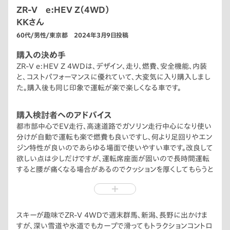
ZR-V e:HEV Z（4WD）
KKさん
60代/男性/東京都 2024年3月9日投稿
購入の決め手
ZR-V e:HEV Z 4WDは、デザイン、走り、燃費、安全機能、内装
と、コストパフォーマンスに優れていて、大変気に入り購入しまし
た。購入後も同じ印象で運転が楽で楽しくなる車です。
購入検討者へのアドバイス
都市部中心でEV走行、高速道路でガソリン走行中心になり使い
分けが自動で運転も楽で燃費も良いですし、何より足回りやエン
ジン特性が良いのであらゆる場面で使いやすい車です。改良して
欲しい点は少しだけですが、運転席座面が固いので長時間運転
すると腰が痛くなる場合があるのでクッションを厚くしてもらうと
尚良いです。運転席フロントガラス右端20cm位にデフロスター
送風が届かないので改良されるとありがたいです。
スキーが趣味でZR-V 4WDで週末群馬、新潟、長野に出かけま
すが、深い雪道や氷道でもカーブで滑ってもトラクションコントロ