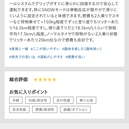
ールシステムでグリップがすぐに滑らかに回復するので安心して
運転できます。特にSNOWモードは挙動反応が穏やかで滑りに
くいように設定されていると体感できます。燃費も2人乗りでスキ
ーなど荷物乗せて+150kg程度でずっと登り道でもリッターあた
り16.5km程度ですし、帰り道下りだと18.5km/Lくらいで旅程
平均17.5km/L程度。ノーマルタイヤで荷物がない2人乗り状態
でリッターあたり20km位なので燃費も良好です。
#家族と一緒
#ここが使いやすい
#趣味を楽しむ（趣味使い）
#旅先での思い出
#運転のしやすさ
#燃費が良い
総合評価
★★★★★
お気に入りポイント
外観
内装/居住性
走行性能
乗り心地
安全性能
燃費/経済性
装備/オプション