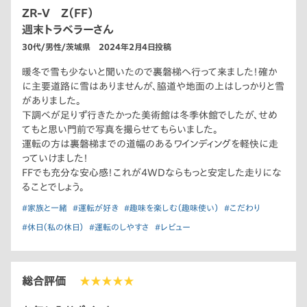
ZR-V Z（FF）
週末トラベラーさん
30代/男性/茨城県 2024年2月4日投稿
暖冬で雪も少ないと聞いたので裏磐梯へ行って来ました！確か
に主要道路に雪はありませんが、脇道や地面の上はしっかりと雪
がありました。
下調べが足りず行きたかった美術館は冬季休館でしたが、せめ
てもと思い門前で写真を撮らせてもらいました。
運転の方は裏磐梯までの道幅のあるワインディングを軽快に走
っていけました！
FFでも充分な安心感！これが4WDならもっと安定した走りにな
ることでしょう。
#家族と一緒
#運転が好き
#趣味を楽しむ（趣味使い）
#こだわり
#休日（私の休日）
#運転のしやすさ
#レビュー
総合評価
★★★★★