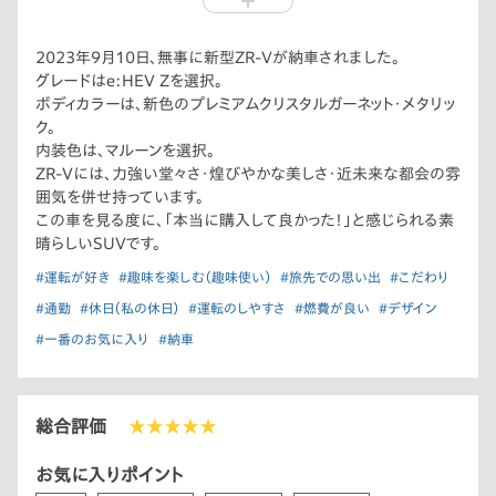
2023年9月10日、無事に新型ZR-Vが納車されました。
グレードはe:HEV Zを選択。
ボディカラーは、新色のプレミアムクリスタルガーネット・メタリッ
ク。
内装色は、マルーンを選択。
ZR-Vには、力強い堂々さ・煌びやかな美しさ・近未来な都会の雰
囲気を併せ持っています。
この車を見る度に、「本当に購入して良かった！」と感じられる素
晴らしいSUVです。
#運転が好き
#趣味を楽しむ（趣味使い）
#旅先での思い出
#こだわり
#通勤
#休日（私の休日）
#運転のしやすさ
#燃費が良い
#デザイン
#一番のお気に入り
#納車
総合評価
★★★★★
お気に入りポイント