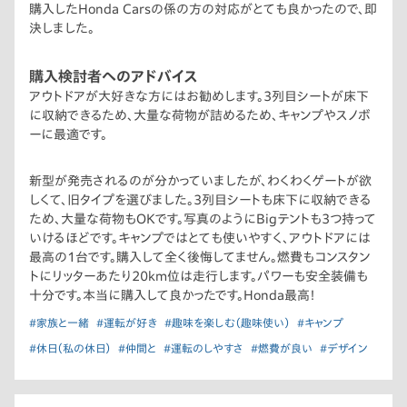
購入したHonda Carsの係の方の対応がとても良かったので、即
決しました。
購入検討者へのアドバイス
アウトドアが大好きな方にはお勧めします。3列目シートが床下
に収納できるため、大量な荷物が詰めるため、キャンプやスノボ
ーに最適です。
新型が発売されるのが分かっていましたが、わくわくゲートが欲
しくて、旧タイプを選びました。3列目シートも床下に収納できる
ため、大量な荷物もOKです。写真のようにBigテントも3つ持って
いけるほどです。キャンプではとても使いやすく、アウトドアには
最高の1台です。購入して全く後悔してません。燃費もコンスタン
トにリッターあたり20km位は走行します。パワーも安全装備も
十分です。本当に購入して良かったです。Honda最高！
#家族と一緒
#運転が好き
#趣味を楽しむ（趣味使い）
#キャンプ
#休日（私の休日）
#仲間と
#運転のしやすさ
#燃費が良い
#デザイン