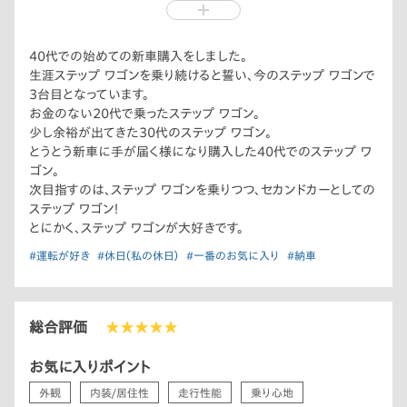
に契約しました。どうせ新車なのだからと自分勝手にオプション
を付け、金額を出してもらい総額が400万を超えました。何が怖
かったかと言うと、事後報告で嫁に契約した事を打ち明けるのが
40代での始めての新車購入をしました。
一番怖かったです。きっと一人で行ってたらオプションは好きに付
生涯ステップ ワゴンを乗り続けると誓い、今のステップ ワゴンで
けれなかったので、結果オーライです。
3台目となっています。
お金のない20代で乗ったステップ ワゴン。
少し余裕が出てきた30代のステップ ワゴン。
とうとう新車に手が届く様になり購入した40代でのステップ ワ
ゴン。
次目指すのは、ステップ ワゴンを乗りつつ、セカンドカーとしての
ステップ ワゴン！
とにかく、ステップ ワゴンが大好きです。
#運転が好き
#休日（私の休日）
#一番のお気に入り
#納車
総合評価
★★★★★
お気に入りポイント
外観
内装/居住性
走行性能
乗り心地