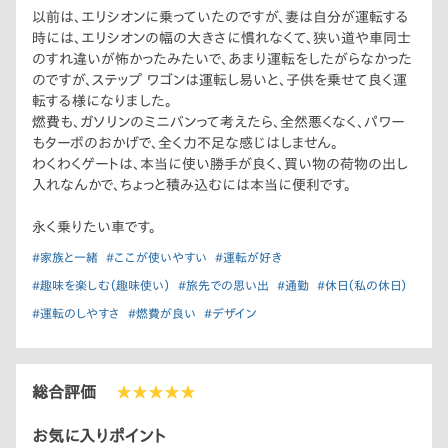
以前は、エリシオンに乗っていたのですが、妻は自分が運転する
時には、エリシオンの幅の大きさに慣れなくて、狭い道や車同士
のすれ違いが怖かったみたいで、あまり運転をしたがらなかった
のですが、ステップ ワゴンは運転し易いと、子供を乗せて良く運
転する様になりました。
燃費も、ガソリンのミニバンって考えたら、全然悪くなく、パワー
もターボのおかげで、全く力不足な感じはしません。
わくわくゲートは、本当に使い勝手が良く、買い物の荷物の出し
入れなんかで、ちょっと積み込むには本当に便利です。
永く乗りたい車です。
#家族と一緒
#ここが使いやすい
#運転が好き
#趣味を楽しむ（趣味使い）
#旅先での思い出
#通勤
#休日（私の休日）
#運転のしやすさ
#燃費が良い
#デザイン
総合評価
★★★★★
お気に入りポイント