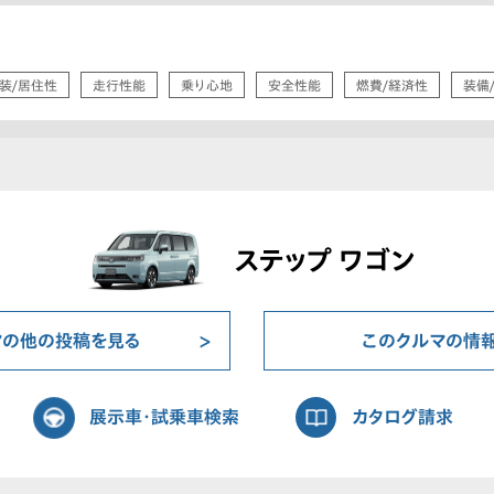
装/居住性
走行性能
乗り心地
安全性能
燃費/経済性
装備
ステップ ワゴン
マの他の投稿を見る
このクルマの情
展示車・試乗車検索
カタログ請求