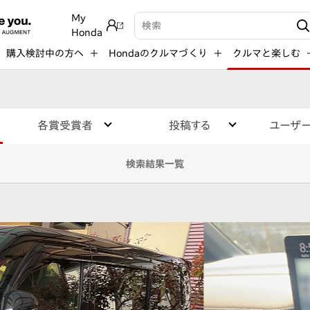
My
検索キーワード入力
Honda
購入検討中の方へ
Hondaのクルマづくり
クルマと楽しむ
各賞受賞者
投稿する
ユーザ
検索結果一覧