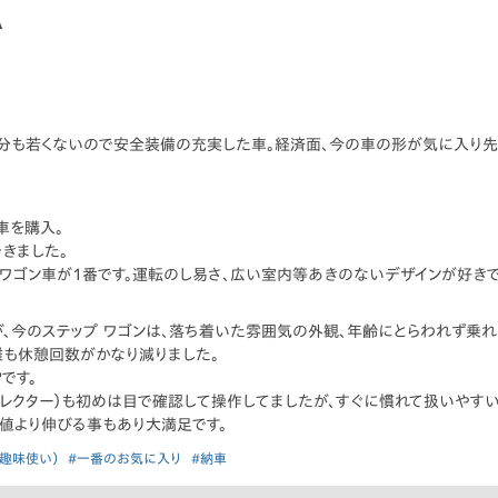
A
自分も若くないので安全装備の充実した車。経済面、今の車の形が気に入り先
車を購入。
きました。
ワゴン車が1番です。運転のし易さ、広い室内等あきのないデザインが好きで
が、今のステップ ワゴンは、落ち着いた雰囲気の外観、年齢にとらわれず乗れ
離も休憩回数がかなり減りました。
です。
セレクター）も初めは目で確認して操作してましたが、すぐに慣れて扱いやすい
数値より伸びる事もあり大満足です。
趣味使い）
#一番のお気に入り
#納車