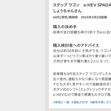
ステップ ワゴン e:HEV SPAD
しょうちゃんさん
60代/男性/静岡県 2024年3月2日投稿
購入の決め手
前車が走行距離も伸び（約十万km）
購入検討者へのアドバイス
自分は約30年前に子供ができ、ワゴン
以来ずーっとワゴン車ばかり乗り継いで
子供が育ち手が離れ妻と2人になって、
前車種も4代目ステップ ワゴンでした
広々室内、運転もかなり楽になり長距
ナビも大きく見やすいので高齢者向き？
ボタン式のシフト（エレクトリックギア
e:HEVなので静音で燃費もカタログ
#家族と一緒
#運転が好き
#趣味を楽しむ（