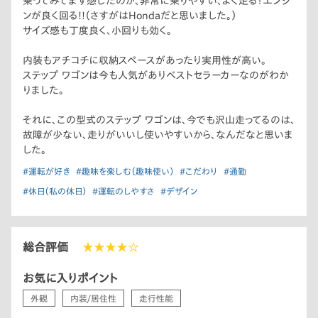
乗ってみてまず感じたのが、非常に乗りやすい、よく走る！エンジ
ンが良く回る!!（さすがはHondaだと思いました。）
サイズ感も丁度良く、小回りも効く。
内装もアチコチに収納スペースがあったり実用性が高い。
ステップ ワゴンは今も人気がありベストセラーカーなのがわか
りました。
それに、この型式のステップ ワゴンは、今でも沢山走ってるのは、
故障が少ない、走りがいいし使いやすいから、なんだなと思いま
した。
#運転が好き
#趣味を楽しむ（趣味使い）
#こだわり
#通勤
#休日（私の休日）
#運転のしやすさ
#デザイン
総合評価
★★★★☆
お気に入りポイント
外観
内装/居住性
走行性能