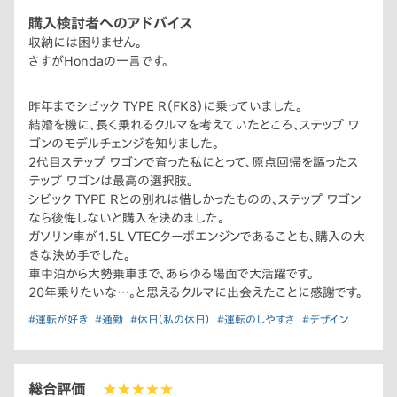
購入検討者へのアドバイス
収納には困りません。
さすがHondaの一言です。
昨年までシビック TYPE R（FK8）に乗っていました。
結婚を機に、長く乗れるクルマを考えていたところ、ステップ ワ
ゴンのモデルチェンジを知りました。
2代目ステップ ワゴンで育った私にとって、原点回帰を謳ったス
テップ ワゴンは最高の選択肢。
シビック TYPE Rとの別れは惜しかったものの、ステップ ワゴン
なら後悔しないと購入を決めました。
ガソリン車が1.5L VTECターボエンジンであることも、購入の大
きな決め手でした。
車中泊から大勢乗車まで、あらゆる場面で大活躍です。
20年乗りたいな…。と思えるクルマに出会えたことに感謝です。
#運転が好き
#通勤
#休日（私の休日）
#運転のしやすさ
#デザイン
総合評価
★★★★★