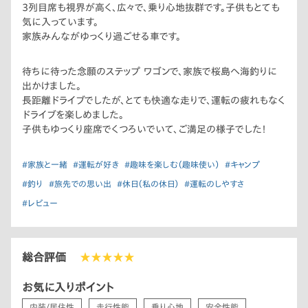
3列目席も視界が高く、広々で、乗り心地抜群です。子供もとても
気に入っています。
家族みんながゆっくり過ごせる車です。
待ちに待った念願のステップ ワゴンで、家族で桜島へ海釣りに
出かけました。
長距離ドライブでしたが、とても快適な走りで、運転の疲れもなく
ドライブを楽しめました。
子供もゆっくり座席でくつろいでいて、ご満足の様子でした！
#家族と一緒
#運転が好き
#趣味を楽しむ（趣味使い）
#キャンプ
#釣り
#旅先での思い出
#休日（私の休日）
#運転のしやすさ
#レビュー
総合評価
★★★★★
お気に入りポイント
内装/居住性
走行性能
乗り心地
安全性能